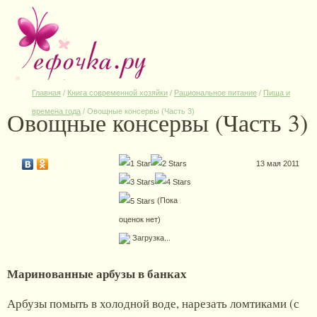
Главная
/
Книга современной хозяйки
/
Рациональное питание
/
Пища и
Овощные консервы (Часть 3)
времена года
/
Овощные консервы (Часть 3)
13 мая 2011
(Пока
оценок нет)
Загрузка...
Маринованные арбузы в банках
Арбузы помыть в холодной воде, нарезать ломтиками (с