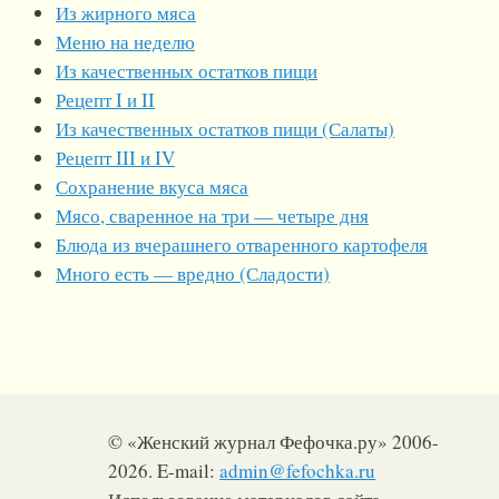
Из жирного мяса
Меню на неделю
Из качественных остатков пищи
Рецепт I и II
Из качественных остатков пищи (Салаты)
Рецепт III и IV
Сохранение вкуса мяса
Мясо, сваренное на три — четыре дня
Блюда из вчерашнего отваренного картофеля
Много есть — вредно (Сладости)
© «Женский журнал Фефочка.ру» 2006-
2026. E-mail:
admin@fefochka.ru