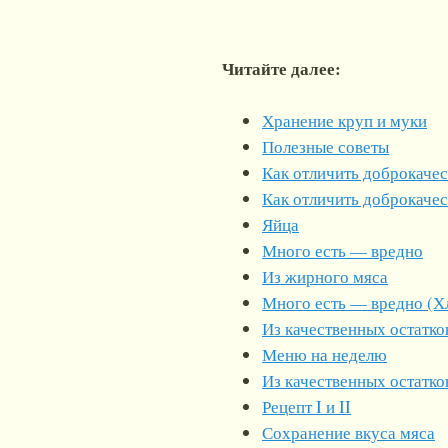
Читайте далее:
Хранение круп и муки
Полезные советы
Как отличить доброкачес
Как отличить доброкаче
Яйца
Много есть — вредно
Из жирного мяса
Много есть — вредно (Х
Из качественных остатк
Меню на неделю
Из качественных остатко
Рецепт I и II
Сохранение вкуса мяса