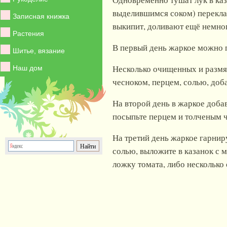
выделившимся соком) переклад
Записная книжка
выкипит, доливают ещё немного
Растения
В первый день жаркое можно п
Шитье, вязание
Несколько очищенных и размя
Наш дом
чесноком, перцем, солью, доба
На второй день в жаркое добав
посыпьте перцем и толченым 
На третий день жаркое гарнир
солью, выложите в казанок с 
ложку томата, либо нескольк