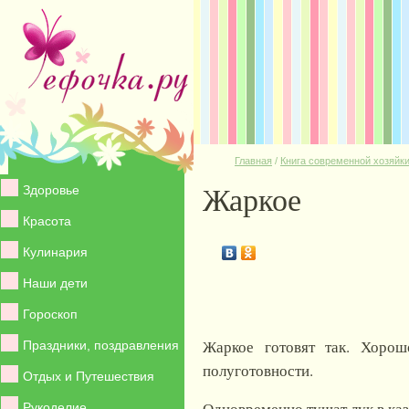
Главная
/
Книга современной хозяйк
Жаркое
Здоровье
Красота
Кулинария
Наши дети
Гороскоп
Жаркое готовят так. Хоро
Праздники, поздравления
полуготовности.
Отдых и Путешествия
Одновременно тушат лук в каз
Рукоделие