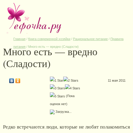
Главная
/
Книга современной хозяйки
/
Рациональное питание
/
Правила
Много есть — вредно
питания
/
Много есть — вредно (Сладости)
(Сладости)
11 мая 2011
(Пока
оценок нет)
Загрузка...
Редко встречаются люди, которые не любят полакомиться