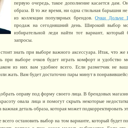
первую очередь, такое дополнение касается дам. О
образа. В то же время, ни одна стильная барышня не
из коллекции популярных брендов.
Очки Дольче 
продаж на сегодняшний день. Широкий выбор мо
избирательной леди найти тот вариант, который 
запросы.
 стоит знать при выборе важного аксессуара. Итак, что же
 при выборе очков будет играть комфорт и удобство м
 каком из них вам удобнее всего. Если разметчик не ваш
или жать. Вам будет достаточно пары минут в понравившейся
обрать оправу под форму своего лица. В брендовых магази
красоту овала лица и помогут скрыть некоторые недостатк
а важная деталь образа, которая может подкорректировать э
е всего остановить выбор на том варианте, который будет 
стоять вопрос о том, какая модель выбирается. Если это