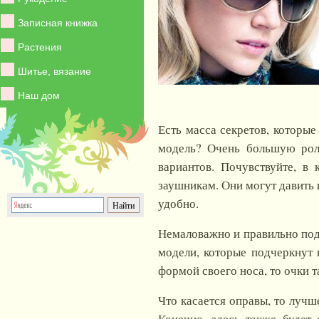
Записная книжка
Растения
Шитье, вязание
Наш дом
Есть масса секретов, которые
модель? Очень большую роль
вариантов. Почувствуйте, в
заушникам. Они могут давить 
удобно.
Немаловажно и правильно под
модели, которые подчеркнут 
формой своего носа, то очки т
Что касается оправы, то лучш
Конечно, здесь также будет 