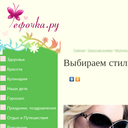
Главная
/
Записная книжка
/
Молодос
Выбираем стил
Здоровье
Красота
Кулинария
Наши дети
Гороскоп
Праздники, поздравления
Отдых и Путешествия
Рукоделие