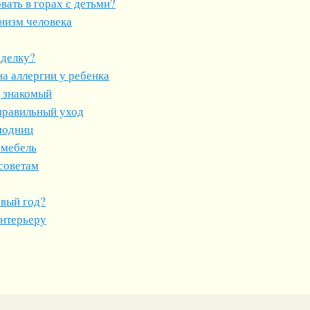
ать в горах с детьми?
низм человека
дделку?
а аллергии у ребенка
, знакомый
правильный уход
модниц
 мебель
советам
овый год?
интерьеру