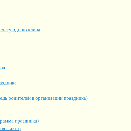
счету одною клина
люд
аздника
ощь родителей в организации праздника)
грамма праздника)
тво такта)