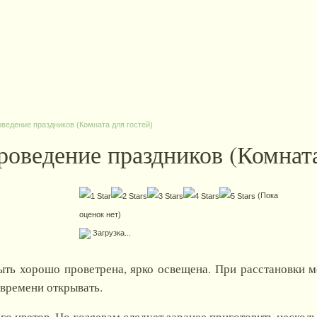
оведение праздников (Комната для гостей)
роведение праздников (Комната
(Пока
оценок нет)
Загрузка...
ыть хорошо проветрена, ярко освещена. При расстановки м
 времени открывать.
о цветов. Но хозяевам следует заранее приготовить несколь