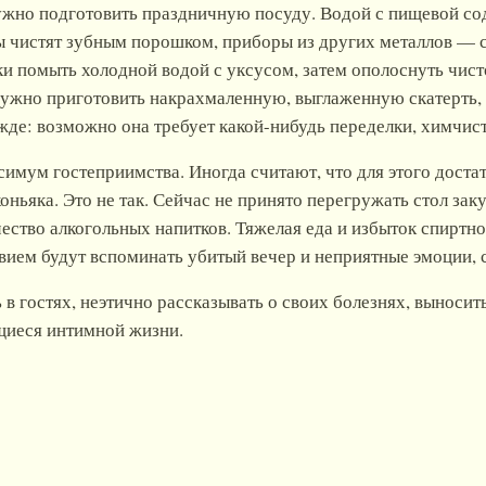
ужно подготовить праздничную посуду. Водой с пищевой со
ы чистят зубным порошком, приборы из других металлов 
и помыть холодной водой с уксусом, затем ополоснуть чист
нужно приготовить накрахмаленную, выглаженную скатерть,
жде: возможно она требует какой-нибудь переделки, химчист
имум гостеприимства. Иногда считают, что для этого достат
коньяка. Это не так. Сейчас не принято перегружать стол за
ество алкогольных напитков. Тяжелая еда и избыток спиртног
вием будут вспоминать убитый вечер и неприятные эмоции, 
 в гостях, неэтично рассказывать о своих болезнях, выноси
щиеся интимной жизни.