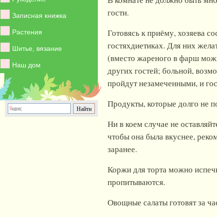
гости.
Записная книжка
Готовясь к приёму, хозяева с
Растения
гостяхдиетиках. Для них жела
Шитье, вязание
(вместо жареного в фарш можн
Наш дом
других гостей; больной, возмо
пройдут незамеченными, и гост
Продукты, которые долго не по
Ни в коем случае не оставляй
чтобы она была вкуснее, реком
заранее.
Коржи для торта можно испечь
пропитываются.
Овощные салаты готовят за час