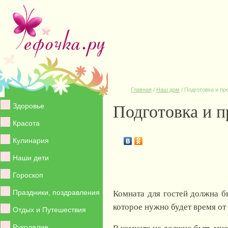
Главная
/
Наш дом
/
Подготовка и пр
Подготовка и п
Здоровье
Красота
Кулинария
Наши дети
Гороскоп
Комната для гостей должна б
Праздники, поздравления
которое нужно будет время от
Отдых и Путешествия
В комнате не должно быть мног
Рукоделие