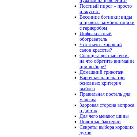
нужном направлении?
Постный пирог – просто
и вкусно!
Весенние ботинки: виды
и правила комбинаторики
с гардеробом
Инфракрасный
обогреватель
Что значит хороший
салон красоты?
Солнцезащитные очки:
на что обратить внимание
при выборе?
Домашний трикотаж
Варочная панель: три
основных критерия
выбора
Правильная постель для
малыша
Здоровая сторона вопроса
о диетах
Для чего меняют шины
Полезные бактерии
Секреты выбора хороших
духов