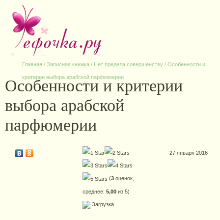
Главная
/
Записная книжка
/
Нет предела совершенству
/
Особенности и
Особенности и критерии
критерии выбора арабской парфюмерии
выбора арабской
парфюмерии
27 января 2016
(
3
оценок,
среднее:
5,00
из 5)
Загрузка...