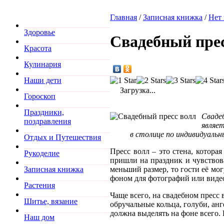
Главная
/
Записная книжка
/
Нет 
Здоровье
Свадебный пре
Красота
Кулинария
Наши дети
Загрузка...
Гороскоп
Праздники,
Сваде
поздравления
являет
в столице по индивидуальн
Отдых и Путешествия
Пресс волл – это стена, котора
Рукоделие
пришли на праздник и чувствова
меньший размер, то гости её мог
Записная книжка
фоном для фотографий или виде
Растения
Чаще всего, на свадебном пресс
Шитье, вязание
обручальные кольца, голуби, анг
должна выделять на фоне всего. 
Наш дом