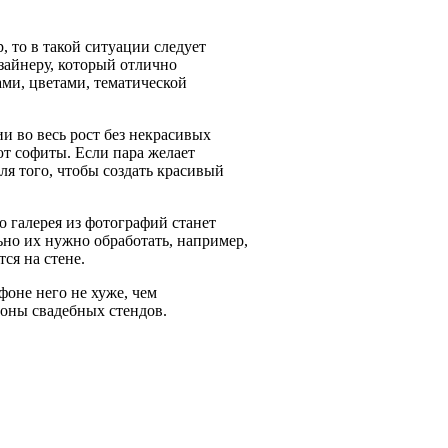
, то в такой ситуации следует
изайнеру, который отлично
ами, цветами, тематической
и во весь рост без некрасивых
ют софиты. Если пара желает
для того, чтобы создать красивый
о галерея из фотографий станет
но их нужно обработать, например,
ся на стене.
оне него не хуже, чем
лоны свадебных стендов.