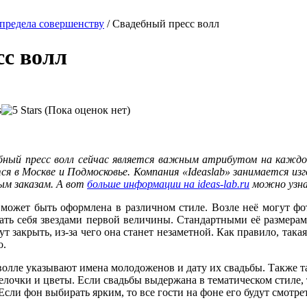
предела совершенству
/
Свадебный пресс волл
сс волл
(Пока оценок нет)
бный пресс волл сейчас является важным атрибутом на каждой
ся в Москве и Подмосковье. Компания «Ideaslab» занимается из
ым заказам. А вот
больше информации на ideas-lab.ru
можно узна
я может быть оформлена в различном стиле. Возле неё могут фо
ть себя звездами первой величины. Стандартными её размерами
ут закрыть, из-за чего она станет незаметной. Как правило, та
о.
 волле указывают имена молодоженов и дату их свадьбы. Также т
елочки и цветы. Если свадьбы выдержана в тематическом стиле, 
Если фон выбирать ярким, то все гости на фоне его будут смотрет