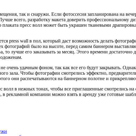
ещения, так и снаружи. Если фотоссесия запланирована на вечер
. Лучше всего, разработку макета доверить профессиональному д
го плаката пресс волл может быть украшен тканевыми драпировк
я press wall в пол, который даст возможность делать фотографи
сех фотографий было на высоте, перед самим баннером выставля
а, то лучше его заказывать за месяц. Этого времени достаточно 
лодоженам.
не очень удачным фоном, так как все его будут закрывать. Однак
го зала. Чтобы фотографии смотрелись эффектно, предваритель
этого они распечатываются на баннерном полотне и прикрепляют
 волл в нежных тонах, чтобы все приглашенные смотрелись на ф
о, в рекламной компании можно взять в аренду уже готовые шаб
ужи