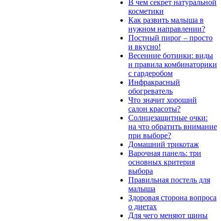
В чем секрет натуральной
косметики
Как развить малыша в
нужном направлении?
Постный пирог – просто
и вкусно!
Весенние ботинки: виды
и правила комбинаторики
с гардеробом
Инфракрасный
обогреватель
Что значит хороший
салон красоты?
Солнцезащитные очки:
на что обратить внимание
при выборе?
Домашний трикотаж
Варочная панель: три
основных критерия
выбора
Правильная постель для
малыша
Здоровая сторона вопроса
о диетах
Для чего меняют шины