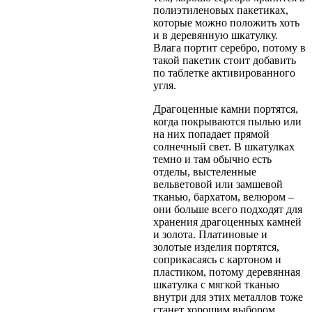
полиэтиленовых пакетиках,
которые можно положить хоть
и в деревянную шкатулку.
Влага портит серебро, потому в
такой пакетик стоит добавить
по таблетке активированного
угля.
Драгоценные камни портятся,
когда покрываются пылью или
на них попадает прямой
солнечный свет. В шкатулках
темно и там обычно есть
отделы, выстеленные
вельветовой или замшевой
тканью, бархатом, велюром –
они больше всего подходят для
хранения драгоценных камней
и золота. Платиновые и
золотые изделия портятся,
соприкасаясь с картоном и
пластиком, потому деревянная
шкатулка с мягкой тканью
внутри для этих металлов тоже
станет хорошим выбором.