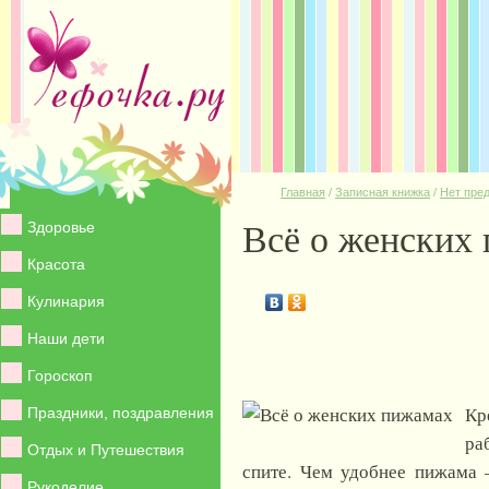
Главная
/
Записная книжка
/
Нет пре
Всё о женских
Здоровье
Красота
Кулинария
Наши дети
Гороскоп
Кр
Праздники, поздравления
ра
Отдых и Путешествия
спите. Чем удобнее пижама 
Рукоделие