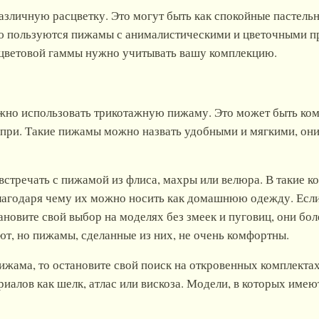
личную расцветку. Это могут быть как спокойные пастельны
ю пользуются пижамы с анималистическими и цветочными при
и цветовой гаммы нужно учитывать вашу комплекцию.
но использовать трикотажную пижаму. Это может быть комп
капри. Такие пижамы можно назвать удобными и мягкими, он
стречать с пижамой из флиса, махры или велюра. В такие к
благодаря чему их можно носить как домашнюю одежду. Если
становите свой выбор на моделях без змеек и пуговиц, они бо
т, но пижамы, сделанные из них, не очень комфортны.
ижама, то остановите свой поиск на откровенных комплектах
риалов как шелк, атлас или вискоза. Модели, в которых име