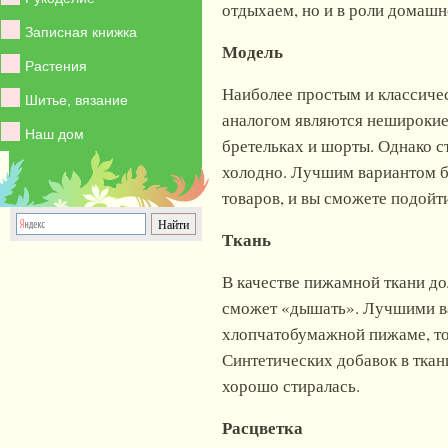
отдыхаем, но и в роли домашн
Записная книжка
Модель
Растения
Наиболее простым и классиче
Шитье, вязание
аналогом являются неширокие
Наш дом
бретельках и шорты. Однако с
холодно. Лучшим вариантом б
товаров, и вы сможете подойт
Ткань
В качестве пижамной ткани до
сможет «дышать». Лучшими вар
хлопчатобумажной пижаме, то
Синтетических добавок в ткан
хорошо стиралась.
Расцветка