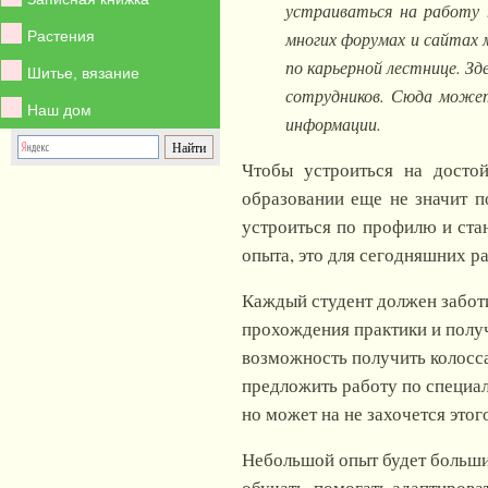
устраиваться на работу п
Растения
многих форумах и сайтах
по карьерной лестнице. З
Шитье, вязание
сотрудников. Сюда может
Наш дом
информации.
Чтобы устроиться на досто
образовании еще не значит п
устроиться по профилю и ста
опыта, это для сегодняшних р
Каждый студент должен заботи
прохождения практики и получе
возможность получить колосса
предложить работу по специал
но может на не захочется этого
Небольшой опыт будет больши
обучать, помогать адаптироват