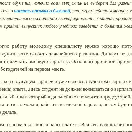
осле обучения, конечно если выпускник не выберет для разв
 можно
читать отзывы о Связной
, это огромнейшая компания,
десь заботятся о воспитании квалифицированных кадров, провод
 прийти выпускник любого учебного заведения с большим же
йную работу молодому специалисту нужно хорошо потр
олучить возможность дальнейшего развития. Диплом не дае
нет получать высокую зарплату. Основной причиной пробле
аботодателей на первом месте.
ться о будущем заранее и уже являясь студентом старших к
ния опыта. Здесь студент не должен волноваться о зарплате,
льный опыт, который в дальнейшем поможет в трудоустройс
ьности, то можно работать в смежной отрасли, потом будет 
 делать.
м плюсом для любого работодателя. Ведь выпускник без опы
ься в коллективе и т.д. А человек с опытом уже имеет предс