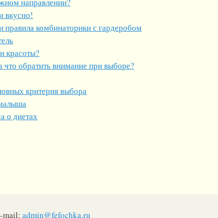
ужном направлении?
и вкусно!
и правила комбинаторики с гардеробом
тель
он красоты?
а что обратить внимание при выборе?
сновных критерия выбора
 малыша
а о диетах
-mail:
admin@fefochka.ru