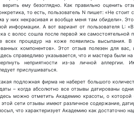
 верить ему безоглядно. Как правильно оценить отз
онкретика, то есть, пользователь N пишет: «Не стоит 
ма у них некрасивая и вообще меня там обидели». Это
ной информации. А вот вариант от пользователя L: «
ска с волос сошла после первой же самостоятельной 
е всех процедур на коже появились высыпания. В 
ванных компонентов». Этот отзыв полезен для вас, 
есь справедливо указывается, что и мастера были на в
ерпнуть неприятности из-за личной аллергии. 
ледует прислушиваться.
какая подложная фирма не наберет большого количест
даты – когда абсолютно все отзывы датированы одни
Здесь можно отметить Академию красоты, о которой 
б этой сети отзывы имеют различное содержание, дат
осыл, что характеризует Академию как достаточно н