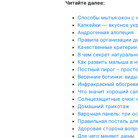
Читайте далее:
Способы мытья окон с 
Капкейки — вкусное ук
Андрогенная алопеция
Правила организации д
Качественные критерии
В чем секрет натураль
Как развить малыша в 
Постный пирог – просто
Весенние ботинки: виды
Инфракрасный обогрева
Что значит хороший са
Солнцезащитные очки: н
Домашний трикотаж
Варочная панель: три о
Правильная постель дл
Здоровая сторона вопр
Для чего меняют шины