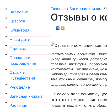
Главная
/
Записная книжка
/
Здоровье
Отзывы о к
Красота
Кулинария
Наши дети
Гороскоп
неотъемлемых элементов. Прош
Праздники,
укладывали прически, договари
поздравления
полезные институты, облегча
контрагентом. Так или иначе, но
Отдых и
Например, проверяем салон кра
Путешествия
тем или иным сервисом, помогу
здоровье салону или магазину, п
Рукоделие
На самом деле сейчас сущес
Записная книжка
что только может заинтерес
говорят люди и то, что обещ
Растения