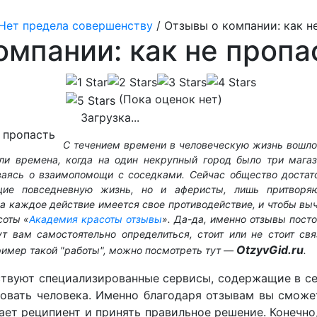
Нет предела совершенству
/
Отзывы о компании: как н
омпании: как не пропа
(Пока оценок нет)
Загрузка...
С течением времени в человеческую жизнь вошло
ли времена, когда на один некрупный город было три мага
ваясь о взаимопомощи с соседками. Сейчас общество достато
ющие повседневную жизнь, но и аферисты, лишь притвор
 на каждое действие имеется свое противодействие, и чтобы вы
соты «
Академия красоты отзывы
». Да-да, именно отзывы пост
т вам самостоятельно определиться, стоит или не стоит свя
OtzyvGid.ru
ример такой "работы", можно посмотреть тут —
.
твуют специализированные сервисы, содержащие в се
овать человека. Именно благодаря отзывам вы сможет
ает реципиент и принять правильное решение. Конечно