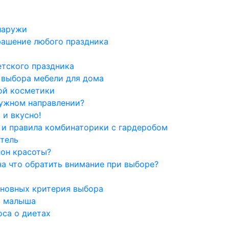
наружи
рашение любого праздника
етского праздника
 выбора мебели для дома
ной косметики
нужном направлении?
 и вкусно!
 и правила комбинаторики с гардеробом
тель
лон красоты?
а что обратить внимание при выборе?
сновных критерия выбора
я малыша
оса о диетах