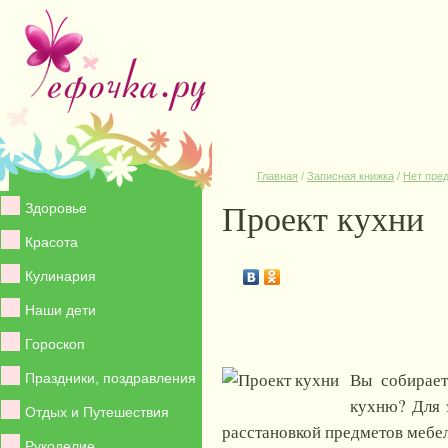
Главная
/
Записная книжка
/
Нет пре
Проект кухни
Здоровье
Красота
Кулинария
Наши дети
Гороскоп
Вы собирает
Праздники, поздравления
кухню? Для 
Отдых и Путешествия
расстановкой предметов мебел
Рукоделие