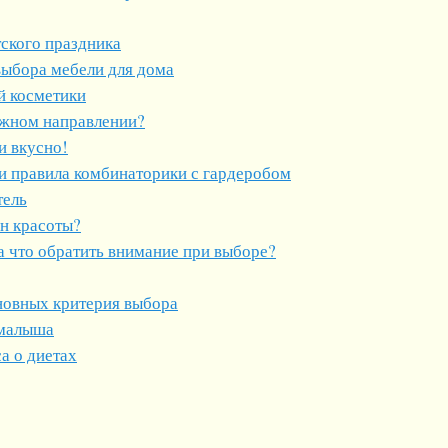
ского праздника
выбора мебели для дома
й косметики
ужном направлении?
и вкусно!
и правила комбинаторики с гардеробом
тель
он красоты?
а что обратить внимание при выборе?
сновных критерия выбора
 малыша
а о диетах