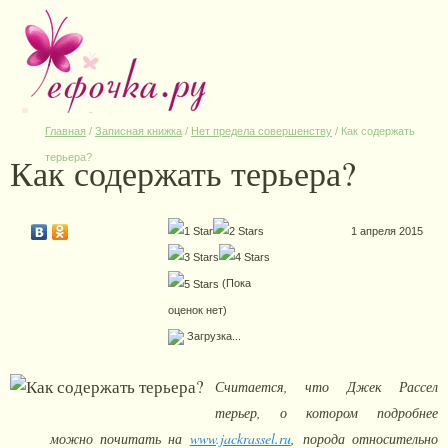
Главная
/
Записная книжка
/
Нет предела совершенству
/
Как содержать
Как содержать терьера?
терьера?
1 апреля 2015
(Пока
оценок нет)
Загрузка...
Считается, что Джек Рассел
терьер, о котором подробнее
можно почитать на
www.jackrassel.ru
, порода относительно