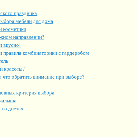
ского праздника
выбора мебели для дома
й косметики
ужном направлении?
и вкусно!
и правила комбинаторики с гардеробом
тель
он красоты?
а что обратить внимание при выборе?
сновных критерия выбора
 малыша
а о диетах