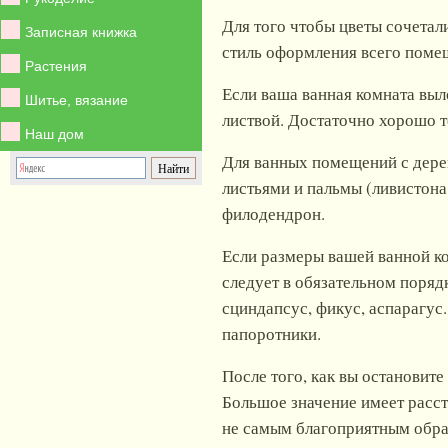
Для того чтобы цветы сочетал
Записная книжка
стиль оформления всего поме
Растения
Если ваша ванная комната выл
Шитье, вязание
листвой. Достаточно хорошо т
Наш дом
Для ванных помещений с дере
листьями и пальмы (ливистона
филодендрон.
Если размеры вашей ванной ко
следует в обязательном поря
сциндапсус, фикус, аспарагус
папоротники.
После того, как вы остановит
Большое значение имеет расст
не самым благоприятным образ