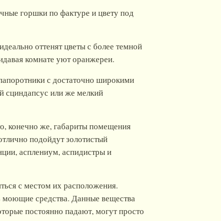
очные горшки по фактуре и цвету под
идеально оттенят цветы с более темной
ридавая комнате уют оранжереи.
 папоротники с достаточно широкими
ый сциндапсус или же мелкий
то, конечно же, габариты помещения
отлично подойдут золотистый
нции, асплениум, аспидистры и
иться с местом их расположения.
ть моющие средства. Данные вещества
оторые постоянно падают, могут просто