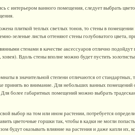
ись с интерьером ванного помещения, следует выбрать цвет
щения.
ожена плиткой теплых светлых тонов, то стены в помещении 
емно-зеленые листья оттеняют стены голубоватого цвета, п
вянными стенами в качестве аксессуаров отлично подойдут
, ховея). Вдоль стены вполне можно будет пустить золотист
мнаты в значительной степени отличаются от стандартных, 
дке принять во внимание. Для небольших ванных помещений 
. Для более габаритных помещений можно выбрать традеска
е свой выбор на том или ином растении, потребуется определ
авить цветочные горшки так, чтобы в кадки не могли попас
ом будут оказывать влияние на растения и даже капли их, к