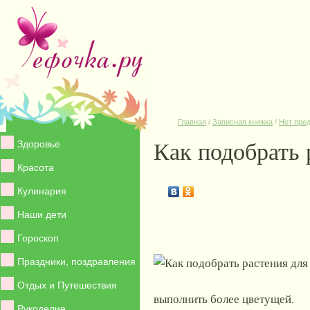
Главная
/
Записная книжка
/
Нет пре
Как подобрать 
Здоровье
Красота
Кулинария
Наши дети
Гороскоп
Праздники, поздравления
Отдых и Путешествия
выполнить более цветущей.
Рукоделие