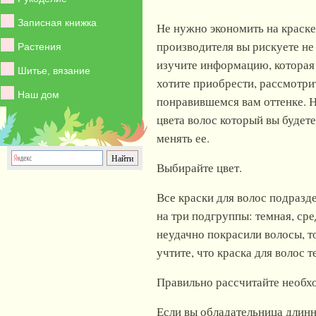
Записная книжка
Не нужно экономить на краске
производителя вы рискуете не 
Растения
изучите информацию, которая у
Шитье, вязание
хотите приобрести, рассмотри
Наш дом
понравившемся вам оттенке. Н
цвета волос который вы будет
менять ее.
Выбирайте цвет.
Все краски для волос подразд
на три подгруппы: темная, сре
неудачно покрасили волосы, то
учтите, что краска для волос 
Правильно рассчитайте необхо
Если вы обладательница длинны