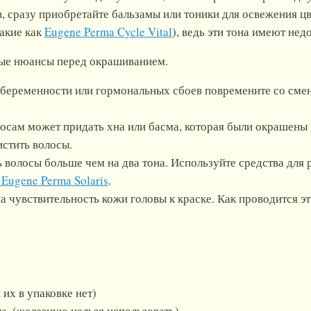
, сразу приобретайте бальзамы или тоники для освежения ц
акие как
Eugene Perma Cycle Vital
), ведь эти тона имеют не
ые нюансы перед окрашиванием.
, беременности или гормональных сбоев повремените со смен
осам может придать хна или басма, которая были окрашены 
стить волосы.
ть волосы больше чем на два тона. Используйте средства для
Eugene Perma Solaris
.
а чувствительность кожи головы к краске. Как проводится эт
 их в упаковке нет)
ла, (железную нельзя использовать)