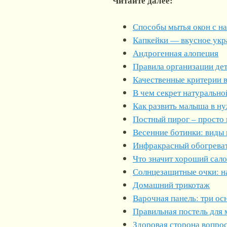
Читайте далее:
Способы мытья окон с н
Капкейки — вкусное укр
Андрогенная алопеция
Правила организации дет
Качественные критерии 
В чем секрет натурально
Как развить малыша в н
Постный пирог – просто 
Весенние ботинки: виды 
Инфракрасный обогрева
Что значит хороший сал
Солнцезащитные очки: н
Домашний трикотаж
Варочная панель: три о
Правильная постель для
Здоровая сторона вопрос