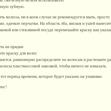
ычную зубную.
ить волосы, ни в коем случае не рекомендуется мыть, прост
е, оденьте перчатки. На область лба, висков и ушей нанесит
тиковой или стеклянной посуде перемешайте краску как ука
ть на прядки
ите краску для волос
станется, равномерно распределите по волосам и расчешите р
олосы пластмассовой заколкой, чтобы ничего не измазать.
 тот период времени, которое будет указано на упаковке.
лос!