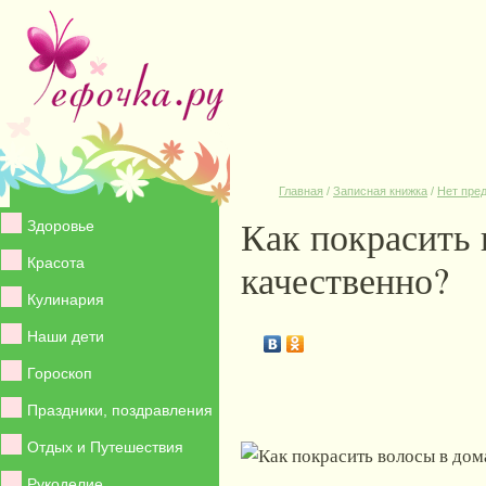
Главная
/
Записная книжка
/
Нет пре
Как покрасить
Здоровье
Красота
качественно?
Кулинария
Наши дети
Гороскоп
Праздники, поздравления
Отдых и Путешествия
Рукоделие