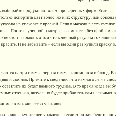
, выбирайте продукцию только проверенных фирм. Если вы 
только испортить цвет волос, но и их структуру, или совсем
казана на упаковке с краской. Если в магазине есть каталог
те ее. После изученной палитры, вы сможете, без проблем, о
о не стоит забывать о том что конечный результат окрашива
е красить. И не забывайте – если вы один раз купили краску
еляются на три гаммы: черная гамма, каштановая и блонд. В
дняя и светлая. Примите к сведению, что намного легче сдел
 осветлить их будет намного труднее. В то время когда вы б
темных оттенков, визуально будет прибавлять вам несколько л
димое вам количество упаковок.
х волос – купите две упаковки, а если короткие берите одну