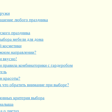
аружи
ашение любого праздника
ского праздника
выбора мебели для дома
й косметики
ужном направлении?
и вкусно!
и правила комбинаторики с гардеробом
тель
он красоты?
а что обратить внимание при выборе?
сновных критерия выбора
 малыша
а о диетах