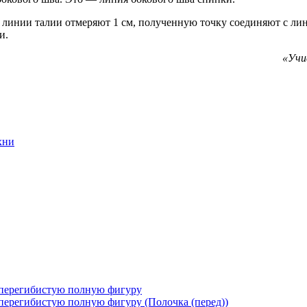
 линии талии отмеряют 1 см, полученную точку соединяют с лин
и.
«Учи
хни
 перегибистую полную фигуру
перегибистую полную фигуру (Полочка (перед))