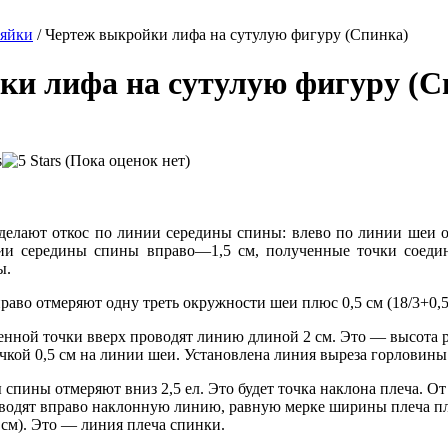
зяйки
/
Чертеж выкройки лифа на сутулую фигуру (Спинка)
ки лифа на сутулую фигуру (С
(Пока оценок нет)
делают откос по линии середины спины: влево по линии шеи 
нии середины спины вправо—1,5 см, полученные точки соеди
ы.
раво отмеряют одну треть окружности шеи плюс 0,5 см (18/3+0,5
нной точки вверх проводят линию длиной 2 см. Это — высота р
чкой 0,5 см на линии шеи. Установлена линия выреза горловины
пины отмеряют вниз 2,5 ел. Это будет точка наклона плеча. От
роводят вправо наклонную линию, равную мерке ширины плеча пл
 см). Это — линия плеча спинки.