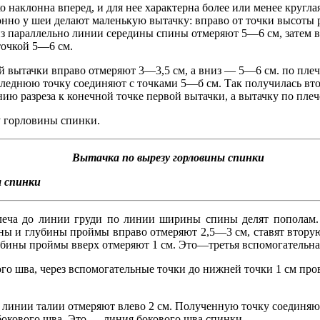
 наклонна вперед, и для нее характерна более или менее кругла
онно у шеи делают маленькую вытачку: вправо от точки высоты 
з параллельно линии середины спины отмеряют 5—6 см, затем в
точкой 5—6 см.
й вытачки вправо отмеряют 3—3,5 см, а вниз — 5—6 см. по пле
леднюю точку соединяют с точками 5—б см. Так получилась вто
ю разреза к конечной точке первой вытачки, а вытачку по пле
у горловины спинки.
Вытачка по вырезу горловины спинки
плеча до линии груди по линии ширины спины делят пополам.
ны и глубины проймы вправо отмеряют 2,5—3 см, ставят втору
убины проймы вверх отмеряют 1 см. Это—третья вспомогательна
ого шва, через вспомогательные точки до нижней точки 1 см п
 линии талии отмеряют влево 2 см. Полученную точку соединяю
бокового шва. Это — линия бокового шва спинки.