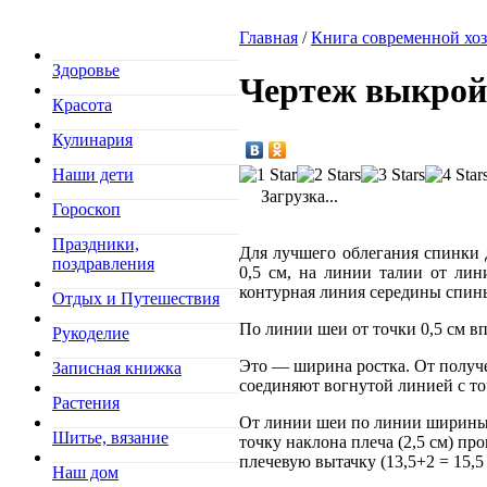
Главная
/
Книга современной хо
Здоровье
Чертеж выкрой
Красота
Кулинария
Наши дети
Загрузка...
Гороскоп
Праздники,
Для лучшего облегания спинки 
поздравления
0,5 см, на линии талии от ли
контурная линия середины спин
Отдых и Путешествия
По линии шеи от точки 0,5 см вп
Рукоделие
Это — ширина ростка. От получе
Записная книжка
соединяют вогнутой линией с то
Растения
От линии шеи по линии ширины с
Шитье, вязание
точку наклона плеча (2,5 см) п
плечевую вытачку (13,5+2 = 15,5
Наш дом