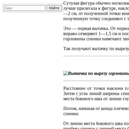
Сутулая фигура обычно несколько
лучше прилегала к фигуре, накл
—2 см, от полученной точки вни
полученную точку соединяют с 
Это — первая вытачка. От перво
вправо отмеряют 1—1,5 см и пос
горловины спинки намечают лини
Так получают вытачку по вырез
Расстояние от точки наклона 
Затем с угла линий ширины спи
места бокового шва от линии гл
Потом, начиная от конца плечев
спинки.
От линии места бокового шва по
проймы спинки с линией места 