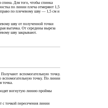
я спина. Для того, чтобы спинка
ростка по линии плеча отмеряют 1,5
право по плечевому шву — 1,5 см и
чевому шву от полученной точки
рая вытачка. От середины выреза
чевому шву закрывают.
 Получают вспомогательную точку.
ю вспомогательную точку. По линии
я точка.
роводят вогнутую линию проймы
т с точкой пересечения линии