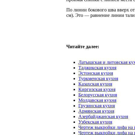
По линии бокового шва вверх от
см). Это — равнение линии тали
Читайте далее:
Латышская и литовская ку
Таджикская кухня
Эстонская кухня
Туркменская куxня
Казахская куxня
Киргизская кухня
Белорусская кухня
Молдавская кухня
Грузинская кухня
Армянская кухня
Азербайджанская кухня
Узбекская кухня
Чертеж выкройки лифа на
Чертеж выкройки лифа на 