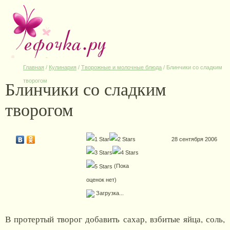
Главная
/
Кулинария
/
Творожные и молочные блюда
/
Блинчики со сладким
Блинчики со сладким
творогом
творогом
28 сентября 2006
(Пока
оценок нет)
Загрузка...
В протертый творог добавить сахар, взбитые яйца, соль,