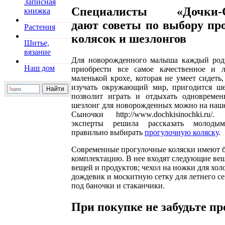
Записная
Специалисты «Дочки-
книжка
дают советы по выбору пр
Растения
колясок и шезлонгов
Шитье,
вязание
Для новорожденного малыша каждый роди
Наш дом
приобрести все самое качественное и 
маленькой крохе, которая не умеет сидеть,
изучать окружающий мир, пригодится ше
позволит играть и отдыхать одновремен
шезлонг для новорожденных можно на наше
Сыночки http://www.dochkisinochki.ru
эксперты решила рассказать молоды
правильно выбирать
прогулочную коляску
.
Современные прогулочные коляски имеют 
комплектацию. В нее входят следующие вещ
вещей и продуктов; чехол на ножки для хол
дождевик и москитную сетку для летнего се
под баночки и стаканчики.
При покупке не забудьте пр