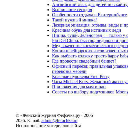
Английский язык для детей по скайпу
Вышивание сегодня
Особенности отдыха в Екатеринбурге
Такой нужный мишка!
Лазерная эпиляция: отзывы, виды и 
Красивая обувь для истинных леди
Пицца, суши, Зеленоград — только у 
Piu Del Chibo: быстро, недорого и дос
Мед в качестве косметического средст
Копии швейцарских часов известных 
Как выбрать коляску трость happy bab
Где провести свадебный банкет?
Офисный переезд: правильная упаковк
перевозка мебели
Красные пуловеры Fred Perry
Часы Michael Kors. Желанный аксессу
Приложения для мам и пап
Советы по выбору подгузников Moon
© «Женский журнал Фефочка.ру» 2006-
2026. E-mail:
admin@fefochka.ru
Использование материалов сайта