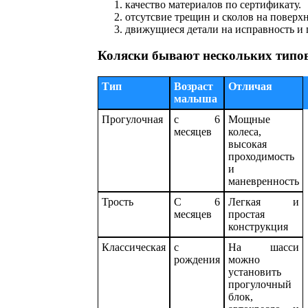
качество материалов по сертификату.
отсутсвие трещин и сколов на поверх
движущиеся детали на исправность и 
Коляски бывают нескольких типо
Тип
Возраст
Отличая
малыша
Прогулочная
с 6
Мощные
месяцев
колеса,
высокая
проходимость
и
маневренность
Трость
С 6
Легкая и
месяцев
простая
конструкция
Классическая
с
На шасси
рождения
можно
установить
прогулочный
блок,