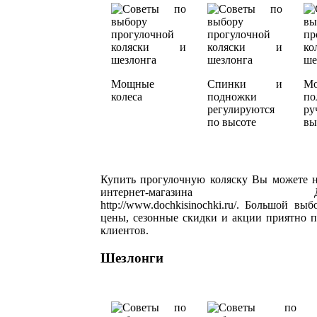
Мощные
Спинки и
Мо
колеса
подножки
по
регулируются
р
по высоте
вы
Купить прогулочную коляску Вы можете н
интернет-магазина Дочк
http://www.dochkisinochki.ru/. Большой вы
цены, сезонные скидки и акции приятно 
клиентов.
Шезлонги