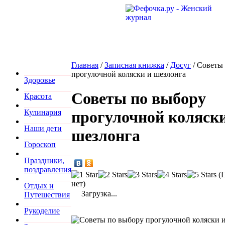
Главная
/
Записная книжка
/
Досуг
/
Советы 
прогулочной коляски и шезлонга
Здоровье
Советы по выбору
Красота
Кулинария
прогулочной коляски
Наши дети
шезлонга
Гороскоп
Праздники,
поздравления
(П
нет)
Отдых и
Загрузка...
Путешествия
Рукоделие