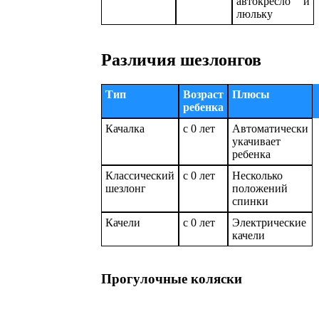
автокресло и
люльку
Различия шезлонгов
Тип
Возраст
Плюсы
ребенка
Качалка
с 0 лет
Автоматически
укачивает
ребенка
Классический
с 0 лет
Несколько
шезлонг
положений
спинки
Качели
с 0 лет
Электрические
качели
Прогулочные коляски