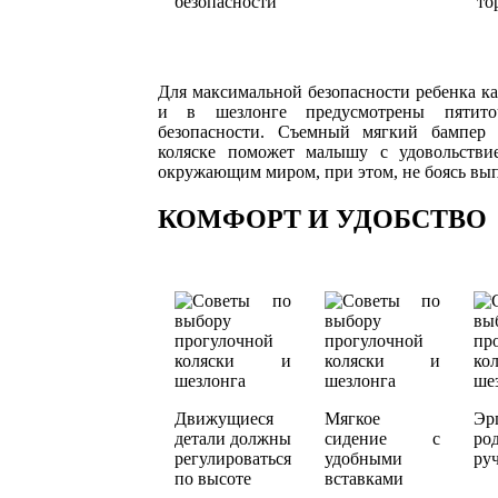
безопасности
то
Для максимальной безопасности ребенка как
и в шезлонге предусмотрены пятито
безопасности. Съемный мягкий бампер 
коляске поможет малышу с удовольстви
окружающим миром, при этом, не боясь выпа
КОМФОРТ И УДОБСТВО
Движущиеся
Мягкое
Эр
детали должны
сидение с
ро
регулироваться
удобными
ру
по высоте
вставками