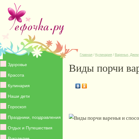
Главная
/
Кулинария
/
Варенье, Джем
Виды порчи вар
Здоровье
Красота
Кулинария
Наши дети
Гороскоп
Праздники, поздравления
Отдых и Путешествия
Рукоделие