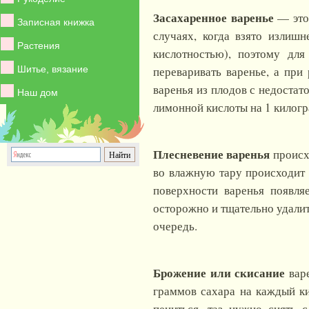
Засахаренное варенье
— это
Записная книжка
случаях, когда взято излиш
Растения
кислотностью), поэтому для
Шитье, вязание
переваривать варенье, а при
варенья из плодов с недостат
Наш дом
лимонной кислоты на
1 килог
Плесневение варенья
происх
во влажную тару происходит 
поверхности варенья появля
осторожно и тщательно удалит
очередь.
Брожение или скисание
варе
граммов
сахара на каждый ки
пениться, таз нужно снять 