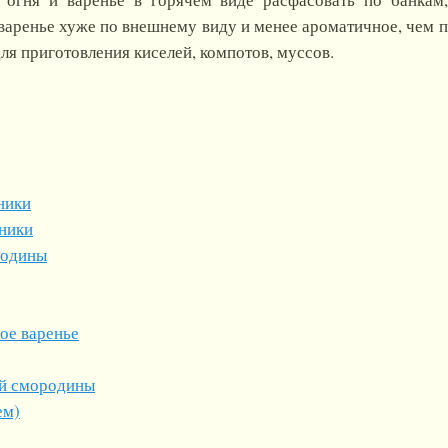
варенье хуже по внешнему виду и менее ароматичное, чем 
ля приготовления киселей, компотов, муссов.
ники
сники
родины
ое варенье
ой смородины
ем)