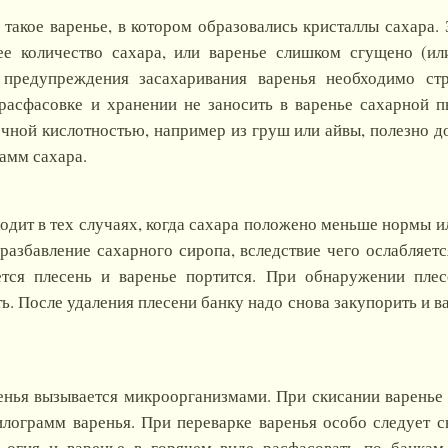
 такое варенье, в котором образовались кристаллы сахара. 
нее количество сахара, или варенье слишком сгущено (ил
 предупреждения засахаривания варенья необходимо ст
 расфасовке и хранении не заносить в варенье сахарной п
очной кислотностью, например из груш или айвы, полезно д
рамм
сахара.
одит в тех случаях, когда сахара положено меньше нормы и
разбавление сахарного сиропа, вследствие чего ослабляет
ется плесень и варенье портится. При обнаружении плес
ь. После удаления плесени банку надо снова закупорить и в
нья вызывается микроорганизмами. При скисании варенье
лограмм варенья. При переварке варенья особо следует сн
с огня и варенье в горячем виде расфасовать по банкам,