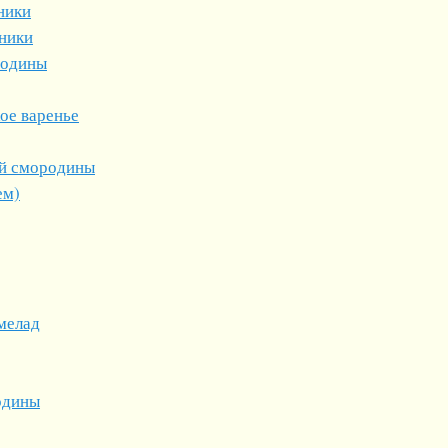
ники
сники
родины
ое варенье
ой смородины
ем)
мелад
одины