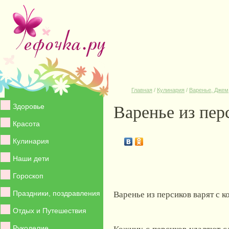
Главная
/
Кулинария
/
Варенье, Джем
Варенье из пер
Здоровье
Красота
Кулинария
Наши дети
Гороскоп
Варенье из персиков варят с к
Праздники, поздравления
Отдых и Путешествия
Кожицу с персиков удаляют 
Рукоделие