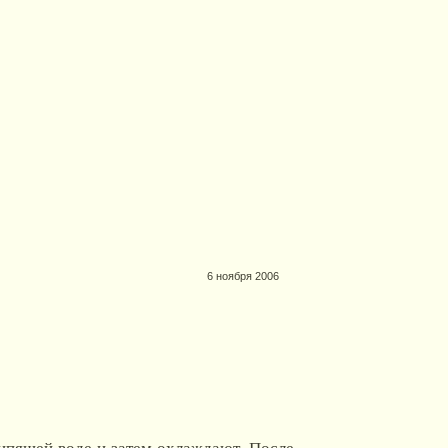
6 ноября 2006
пящей воде и затем охлаждают. После