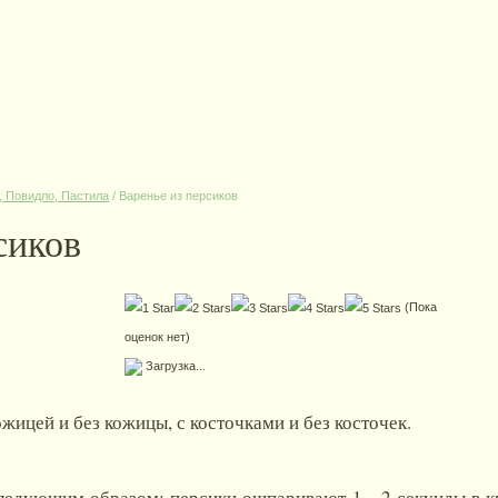
, Повидло, Пастила
/
Варенье из персиков
сиков
(Пока
оценок нет)
Загрузка...
ожицей и без кожицы, с косточками и без косточек.
следующим образом: персики ошпаривают 1—2 секунды в ки