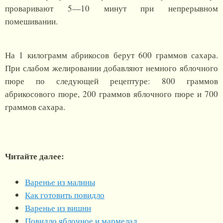
проваривают 5—10 минут при непрерывном
помешивании.
На
1 килограмм
абрикосов берут
600 граммов
сахара.
При слабом желировании добавляют немного яблочного
пюре по следующей рецептуре:
800 граммов
абрикосового пюре,
200 граммов
яблочного пюре и
700
граммов
сахара.
Читайте далее:
Варенье из малины
Как готовить повидло
Варенье из вишни
Повидло яблочное и мармелад