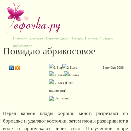
Главная
/
Кулинария
/
Варенье, Джем, Повидло, Пастила
/
Повидло
Повидло абрикосовое
абрикосовое
6 ноября 2006
(Пока
оценок нет)
Загрузка...
Перед варкой плоды хорошо моют, разрезают по
бороздке и удаляют косточки, затем плоды разваривают в
воде и пропускают через сито. Полученное пюре