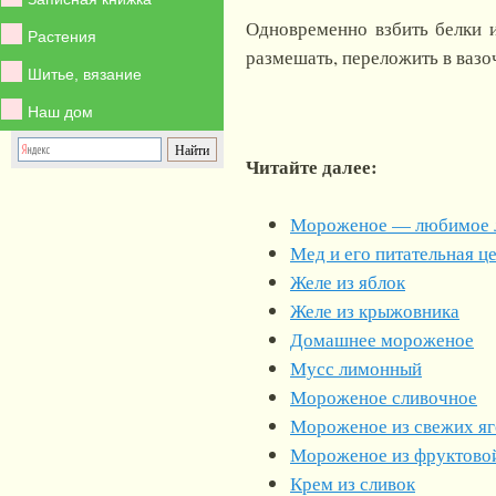
Одновременно взбить белки и
Растения
размешать, переложить в вазо
Шитье, вязание
Наш дом
Читайте далее:
Мороженое — любимое л
Мед и его питательная ц
Желе из яблок
Желе из крыжовника
Домашнее мороженое
Мусс лимонный
Мороженое сливочное
Мороженое из свежих яг
Мороженое из фруктово
Крем из сливок