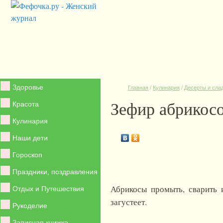
Здоровье
Главная
/
Кулинария
/
Десерты и сла
Зефир абрикос
Красота
Кулинария
Наши дети
Гороскоп
Праздники, поздравления
Абрикосы промыть, сварить 
Отдых и Путешествия
загустеет.
Рукоделие
Записная книжка