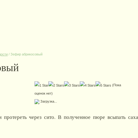
дости
/
Зефир абрикосовый
овый
(Пока
оценок нет)
Загрузка...
и протереть через сито. В полученное пюре всыпать саха