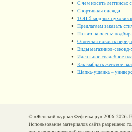
С чем носить леггинсы: 
Спортивная одежда
ТОП-5 модных пуховиков
Предлагаем заказать ст
Пальто на осень: подбир
Отличная новость перед
Виды магазинов-секонд-
Идеальное свадебное пл
Как выбрать женское пал
Шапка-ушанка – универс
© «Женский журнал Фефочка.ру» 2006-2026. E
Использование материалов сайта разрешено то
при наличии активной ссылки на главную стра