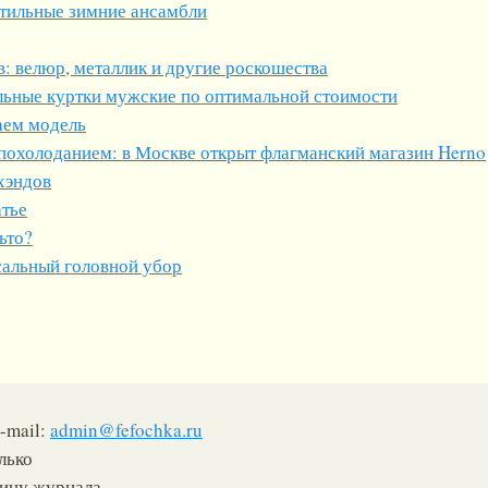
стильные зимние ансамбли
: велюр, металлик и другие роскошества
ильные куртки мужские по оптимальной стоимости
аем модель
 похолоданием: в Москве открыт флагманский магазин Herno
хэндов
атье
ьто?
альный головной убор
-mail:
admin@fefochka.ru
лько
ницу журнала.