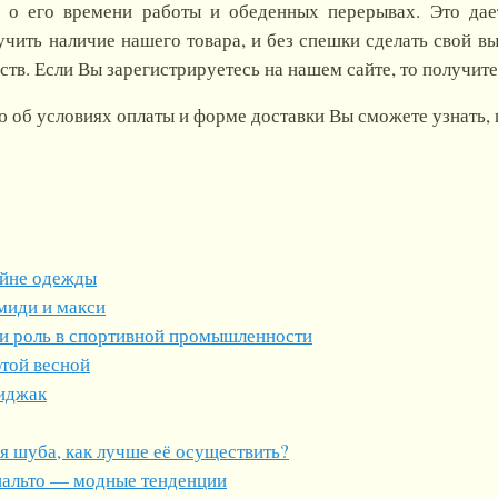
ь о его времени работы и обеденных перерывах. Это да
учить наличие нашего товара, и без спешки сделать свой в
тв. Если Вы зарегистрируетесь на нашем сайте, то получит
б условиях оплаты и форме доставки Вы сможете узнать, пос
айне одежды
миди и макси
 и роль в спортивной промышленности
этой весной
иджак
я шуба, как лучше её осуществить?
пальто — модные тенденции