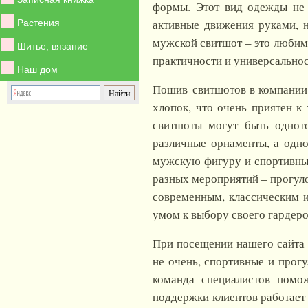
формы. Этот вид одежды не 
активные движения руками, 
Растения
мужской свитшот – это любима
Шитье, вязание
практичности и универсальнос
Наш дом
Пошив свитшотов в компании И
хлопок, что очень приятен к
свитшоты могут быть однот
различные орнаменты, а одн
мужскую фигуру и спортивный
разных мероприятий – прогуло
современным, классическим и
умом к выбору своего гардеро
При посещении нашего сайта i
не очень, спортивные и прог
команда специалистов помо
поддержки клиентов работает 