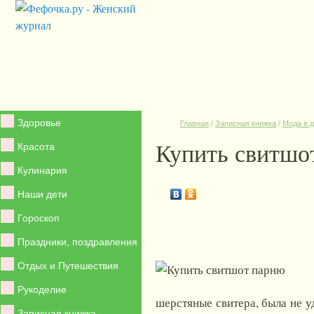
Здоровье
Главная
/
Записная книжка
/
Мода в 
Купить свитшо
Красота
Кулинария
Наши дети
Гороскоп
Праздники, поздравления
Отдых и Путешествия
Рукоделие
шерстяные свитера, была не у
Записная книжка