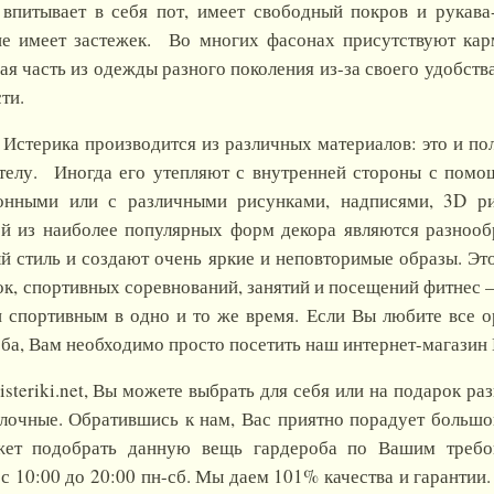
впитывает в себя пот, имеет свободный покров и рукава-
не имеет застежек. Во многих фасонах присутствуют к
я часть из одежды разного поколения из-за своего удобств
ти.
стерика производится из различных материалов: это и пол
 телу. Иногда его утепляют с внутренней стороны с помо
онными или с различными рисунками, надписями, 3D р
ой из наиболее популярных форм декора являются разнооб
 стиль и создают очень яркие и неповторимые образы. Это
к, спортивных соревнований, занятий и посещений фитнес –
 спортивным в одно и то же время. Если Вы любите все о
ба, Вам необходимо просто посетить наш интернет-магазин 
steriki.net, Вы можете выбрать для себя или на подарок р
улочные. Обратившись к нам, Вас приятно порадует большо
жет подобрать данную вещь гардероба по Вашим требо
с 10:00 до 20:00 пн-сб. Мы даем 101% качества и гарантии