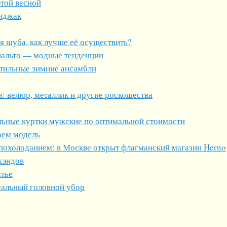
этой весной
иджак
я шуба, как лучше её осуществить?
пальто — модные тенденции
стильные зимние ансамбли
: велюр, металлик и другие роскошества
ильные куртки мужские по оптимальной стоимости
аем модель
 похолоданием: в Москве открыт флагманский магазин Herno
хэндов
атье
альный головной убор