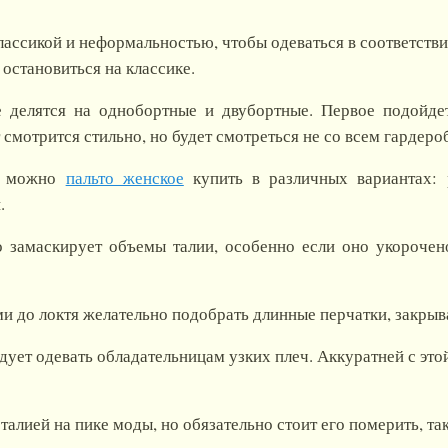
ссикой и неформальностью, чтобы одеваться в соответстви
 остановиться на классике.
е делятся на однобортные и двубортные. Первое подойде
 смотрится стильно, но будет смотреться не со всем гардеро
я, можно
пальто женское
купить в различных вариантах: 
.
о замаскирует объемы талии, особенно если оно укорочен
ми до локтя желательно подобрать длинные перчатки, закры
дует одевать обладательницам узких плеч. Аккуратней с эт
алией на пике моды, но обязательно стоит его померить, так