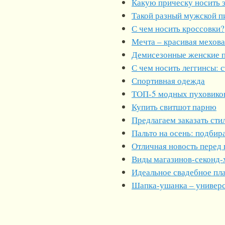
Какую прическу носить 
Такой разный мужской п
С чем носить кроссовки?
Мечта – красивая мехова
Демисезонные женские 
С чем носить леггинсы: 
Спортивная одежда
ТОП-5 модных пуховиков
Купить свитшот парню
Предлагаем заказать ст
Пальто на осень: подбир
Отличная новость перед
Виды магазинов-секонд-
Идеальное свадебное пл
Шапка-ушанка – универс