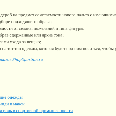
рдероб на предмет сочетаемости нового пальто с имеющими
дборе подходящего образа;
имости от сезона, пожеланий и типа фигуры;
ыбрав сдержанные или яркие тона;
илами ухода за вещью;
о на тот тип одежды, которая будет под ним носиться, чтобы
киков ShopSportton.ru
айне одежды
миди и макси
 и роль в спортивной промышленности