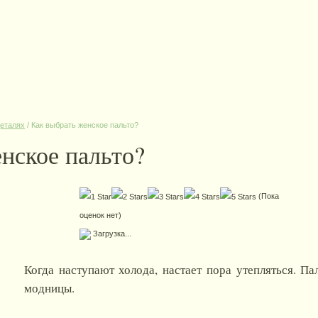
деталях
/
Как выбрать женское пальто?
нское пальто?
(Пока
оценок нет)
Загрузка...
Когда наступают холода, настает пора утепляться. 
модницы.