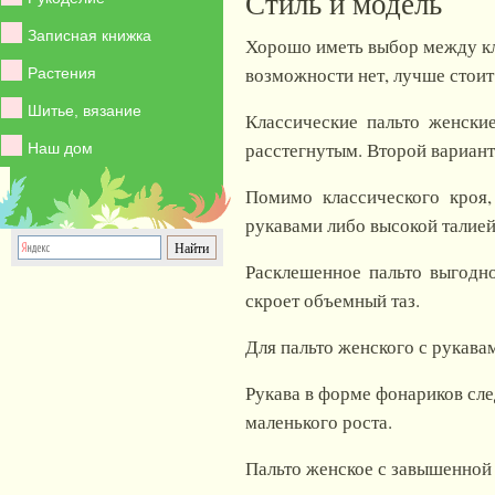
Стиль и модель
Записная книжка
Хорошо иметь выбор между кла
возможности нет, лучше стоит
Растения
Шитье, вязание
Классические пальто женски
расстегнутым. Второй вариант
Наш дом
Помимо классического кро
рукавами либо высокой талией
Расклешенное пальто выгодн
скроет объемный таз.
Для пальто женского с рукава
Рукава в форме фонариков сле
маленького роста.
Пальто женское с завышенной т