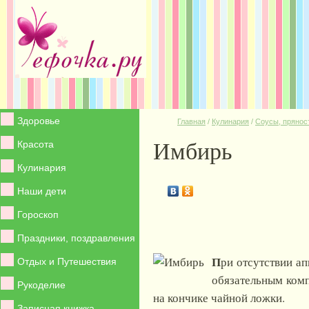
Здоровье
Главная
/
Кулинария
/
Соусы, прянос
Имбирь
Красота
Кулинария
Наши дети
Гороскоп
Праздники, поздравления
П
ри отсутствии а
Отдых и Путешествия
обязательным комп
Рукоделие
на кончике чайной ложки.
Записная книжка