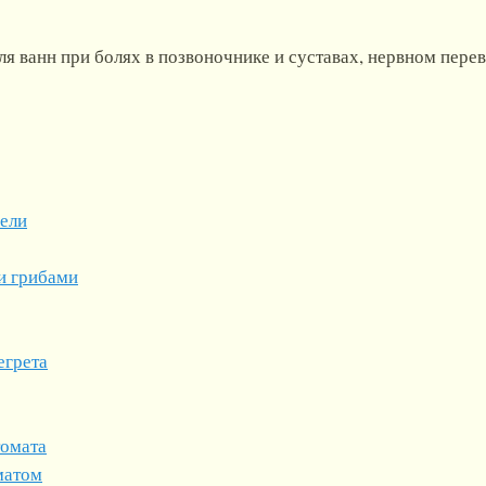
ля ванн при болях в позвоночнике и суставах, нервном пере
ели
и грибами
егрета
томата
матом