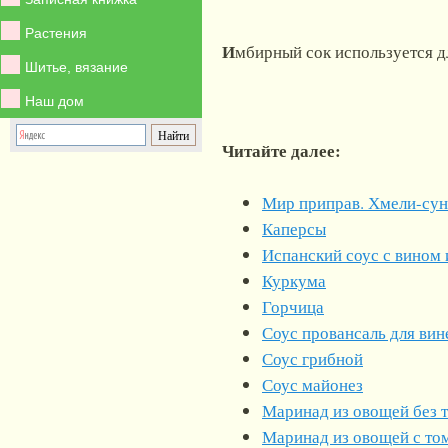
Растения
И
мбирный сок используется д
Шитье, вязание
Наш дом
Читайте далее:
Мир приправ. Хмели-сун
Каперсы
Испанский соус с вином 
Куркума
Горчица
Соус провансаль для вин
Соус грибной
Соус майонез
Маринад из овощей без 
Маринад из овощей с то