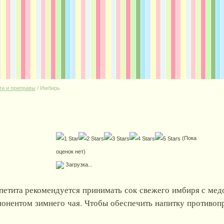
ти и приправы
/
Имбирь
(Пока
оценок нет)
Загрузка...
ппетита рекомендуется принимать сок свежего имбиря с мед
онентом зимнего чая. Чтобы обеспечить напитку противоп