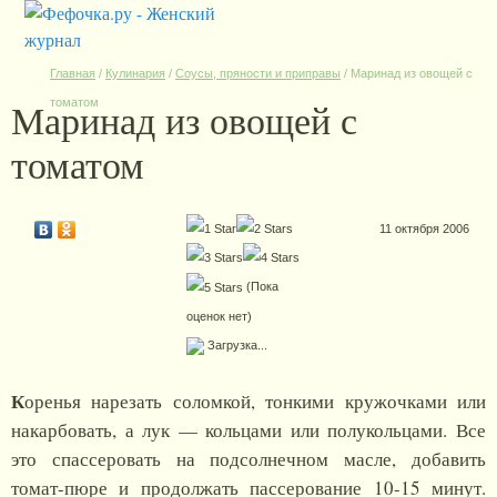
Главная
/
Кулинария
/
Соусы, пряности и приправы
/
Маринад из овощей с
Маринад из овощей с
томатом
томатом
11 октября 2006
(Пока
оценок нет)
Загрузка...
К
оренья нарезать соломкой, тонкими кружочками или
накарбовать, а лук — кольцами или полукольцами. Все
это спассеровать на подсолнечном масле, добавить
томат-пюре и продолжать пассерование 10-15 минут.