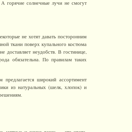
. А горячие солнечные лучи не смогут
екоторые не хотят давать посторонним
шной ткани поверх купального костюма
е доставляет неудобств. В гостинице,
рода обязательна. По правилам таких
ам предлагается широкий ассортимент
ики из натуральных (шелк, хлопок) и
 решениям.
е, мятные и синие вещи — это цвета,