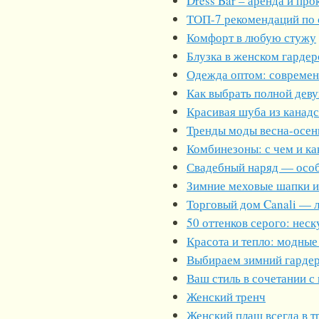
Dress Bar – аренда и пр
ТОП-7 рекомендаций по с
Комфорт в любую стужу
Блузка в женском гардер
Одежда оптом: современ
Как выбрать полной деву
Красивая шуба из канад
Тренды моды весна-осень
Комбинезоны: с чем и ка
Свадебный наряд — особ
Зимние меховые шапки и
Торговый дом Canali — 
50 оттенков серого: нес
Красота и тепло: модные
Выбираем зимний гарде
Ваш стиль в сочетании 
Женский тренч
Женский плащ всегда в т