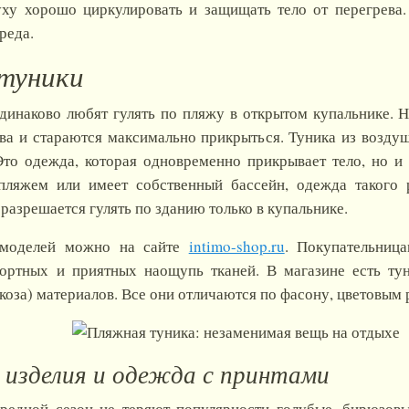
уху хорошо циркулировать и защищать тело от перегрева
реда.
 туники
инаково любят гулять по пляжу в открытом купальнике. Н
а и стараются максимально прикрыться. Туника из возду
то одежда, которая одновременно прикрывает тело, но и н
пляжем или имеет собственный бассейн, одежда такого 
разрешается гулять по зданию только в купальнике.
 моделей можно на сайте
intimo-shop.ru
. Покупательниц
ортных и приятных наощупь тканей. В магазине есть тун
скоза) материалов. Все они отличаются по фасону, цветовым
 изделия и одежда с принтами
редной сезон не теряют популярности голубые, бирюзовы