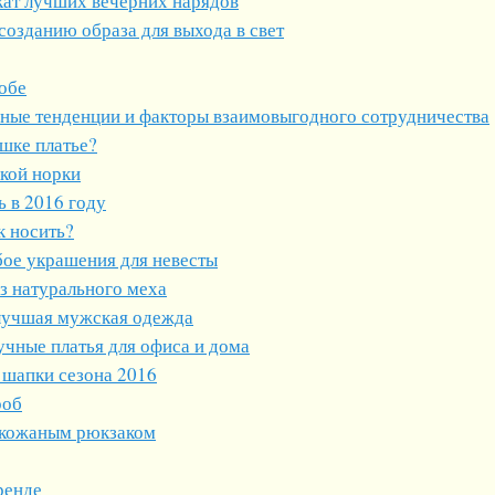
окат лучших вечерних нарядов
озданию образа для выхода в свет
обе
ные тенденции и факторы взаимовыгодного сотрудничества
шке платье?
ской норки
 в 2016 году
к носить?
ое украшения для невесты
з натурального меха
лучшая мужская одежда
кучные платья для офиса и дома
 шапки сезона 2016
роб
с кожаным рюкзаком
ренде