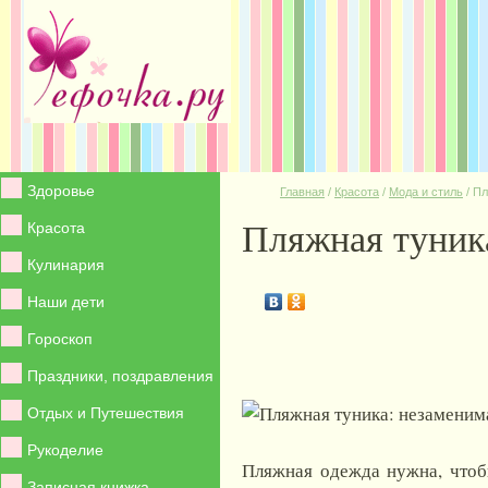
Здоровье
Главная
/
Красота
/
Мода и стиль
/
Пл
Пляжная туник
Красота
Кулинария
Наши дети
Гороскоп
Праздники, поздравления
Отдых и Путешествия
Рукоделие
Пляжная одежда нужна, чтобы
Записная книжка