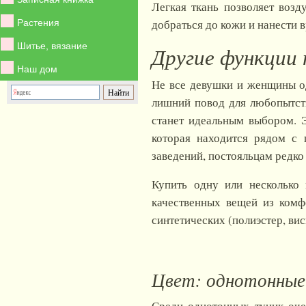
Легкая ткань позволяет возд
добраться до кожи и нанести в
Растения
Шитье, вязание
Другие функции
Наш дом
Не все девушки и женщины од
лишний повод для любопытств
станет идеальным выбором. Э
которая находится рядом с 
заведений, постояльцам редко 
Купить одну или несколько
качественных вещей из комф
синтетических (полиэстер, ви
Цвет: однотонные
Среди однотонных туник оче