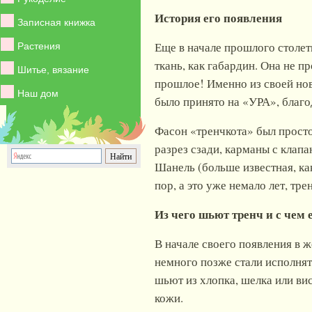
История его появления
Записная книжка
Еще в начале прошлого столе
Растения
ткань, как габардин. Она не 
Шитье, вязание
прошлое! Именно из своей но
Наш дом
было принято на «УРА», благод
Фасон «тренчкота» был просто
разрез сзади, карманы с клап
Шанель (больше известная, ка
пор, а это уже немало лет, тр
Из чего шьют тренч и с чем 
В начале своего появления в 
немного позже
стали исполнят
шьют из хлопка, шелка или ви
кожи.