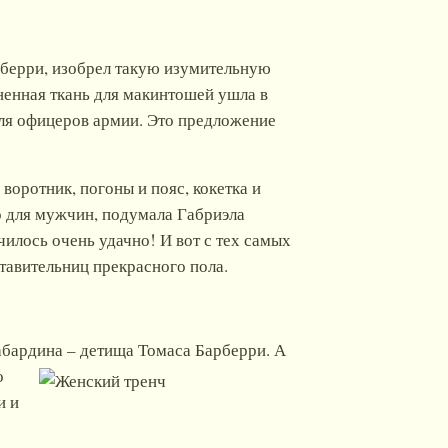
рберри, изобрел такую изумительную
иненная ткань для макинтошей ушла в
ля офицеров армии. Это предложение
оротник, погоны и пояс, кокетка и
о для мужчин, подумала Габриэла
чилось очень удачно! И вот с тех самых
ставительниц прекрасного пола.
габардина – детища Томаса Барберри. А
о
и и