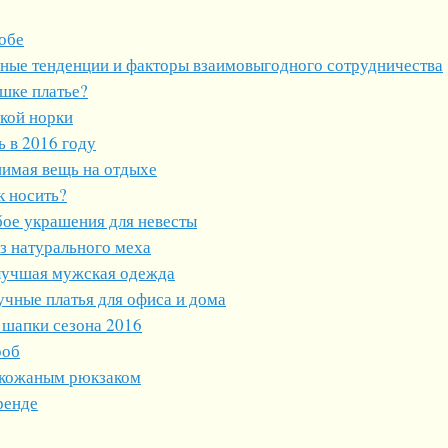
обе
ные тенденции и факторы взаимовыгодного сотрудничества
шке платье?
ской норки
 в 2016 году
нимая вещь на отдыхе
к носить?
ое украшения для невесты
з натурального меха
лучшая мужская одежда
кучные платья для офиса и дома
 шапки сезона 2016
роб
с кожаным рюкзаком
ренде