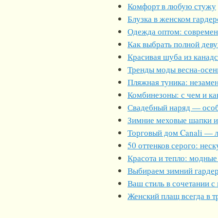
Комфорт в любую стужу
Блузка в женском гардер
Одежда оптом: современ
Как выбрать полной деву
Красивая шуба из канад
Тренды моды весна-осень
Пляжная туника: незаме
Комбинезоны: с чем и ка
Свадебный наряд — особ
Зимние меховые шапки и
Торговый дом Canali — 
50 оттенков серого: нес
Красота и тепло: модные
Выбираем зимний гарде
Ваш стиль в сочетании 
Женский плащ всегда в т