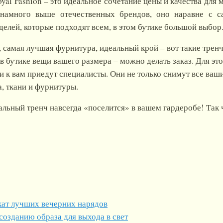
yal Fashion – это идеальное сочетание цены и качества для 
 намного выше отечественных брендов, оно наравне с 
делей, которые подходят всем, в этом бутике большой выбор
самая лучшая фурнитура, идеальный крой – вот такие тренчи 
в бутике вещи вашего размера – можно делать заказ. Для это
 и к вам приедут специалисты. Они не только снимут все ваш
, ткани и фурнитуры.
альный тренч навсегда «поселится» в вашем гардеробе! Так 
окат лучших вечерних нарядов
озданию образа для выхода в свет