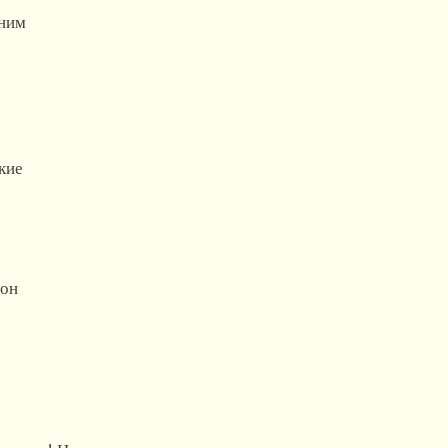
 ним
.
кие
 он