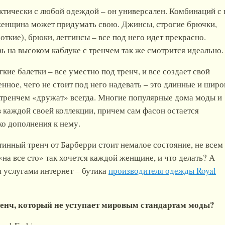
ктически с любой одеждой – он универсален. Комбинаций с
 женщина может придумать свою. Джинсы, строгие брючки,
откие), брюки, леггинсы – все под него идет прекрасно.
вь на высоком каблуке с тренчем так же смотрится идеально
гкие балетки – все уместно под тренч, и все создает свой
нное, чего не стоит под него надевать – это длинные и широ
 тренчем «дружат» всегда. Многие популярные дома моды и
 каждой своей коллекции, причем сам фасон остается
о дополнения к нему.
тинный тренч от Барберри стоит немалое состояние, не всем
«на все сто» так хочется каждой женщине, и что делать? А
 услугами интернет – бутика
производителя одежды Royal
тренч, который не уступает мировым стандартам моды?