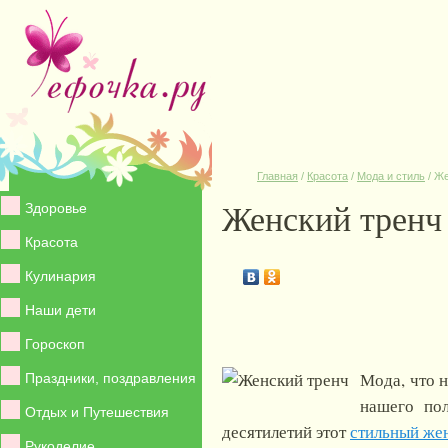
Главная
/
Красота
/
Мода и стиль
/
Же
Женский тренч
Здоровье
Красота
Кулинария
Наши дети
Гороскоп
Мода, что н
Праздники, поздравления
нашего пол
Отдых и Путешествия
десятилетий этот
стильный же
Рукоделие