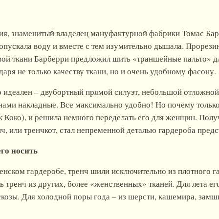
тия, знаменитый владелец мануфактурной фабрики Томас Ба
пропускала воду и вместе с тем изумительно дышала. Прорез
вой ткани Барберри предложил шить «траншейные пальто» д
аря не только качеству ткани, но и очень удобному фасону.
 идеален – двубортный прямой силуэт, небольшой отложной в
анами накладные. Все максимально удобно! Но почему тольк
к Коко), и решила немного переделать его для женщин. Полу
енч, или тренчкот, стал непременной деталью гардероба пред
его носить
женском гардеробе, тренч шили исключительно из плотного 
ь тренч из других, более «женственных» тканей. Для лета ег
скозы. Для холодной поры года – из шерсти, кашемира, замш