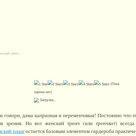
нский тренч
(Пока
оценок нет)
Загрузка...
и говори, дама капризная и переменчивая! Постоянно что-то
я зрения. Но вот женский тренч (или тренчкот) всегд
нский плащ
остается базовым элементом гардероба практич