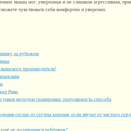
нних мышц ног, умеренная и не слишком агрессивная, прив
сможете чувствовать себя комфортно и уверенно.
инику за рубежом
щины
льянского производителя!
мпанским
ти
ьер Рико
исунков методом гравировки: популярность способа
дения сестре от сестры хороши, если звучат от чистого серд
с ещё не родившимся ребёнком?