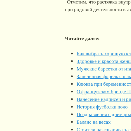
Отметим, что растяжка внутре
при родовой деятельности вы 
Читайте далее:
Как выбрать хорошую кл
Здоровье и красота жен
Мужские барсетки от ита
Запеченная форель с ша
Клюква при беременнос
О французском бренде П
Нанесение надписей и р
История футболки поло
Поздравления с днем рож
Баланс на весах
Стоит ли разговаривать 