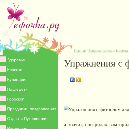
Главная
/
Записная книжка
/
Красота 
Упражнения с 
Здоровье
Красота
Кулинария
Наши дети
Гороскоп
Праздники, поздравления
Отдых и Путешествия
а значит, при родах вам прид
Рукоделие