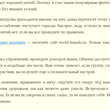
дет хорошей затеей. Потому и стал таким популярным фитб
е без лишних усилий.
нагрузка приходится именно на мяч, дамы переносят точку 
сслабление наступает гораздо быстрее, ведь усталость ме
нятий нет, если вы все проводите по правилам.
ание крючком
— посетите сайт world-hmade.ru. Только там
цикл упражнений, проведите разогрев мышц. Обычно достат
оги и подобные им части. Вам очень повезет, если группу с
увствия, вы получите еще и положительный настрой.
 занятиям, привыкните к мячу, ощутите его опору под вам
воим здоровьем, так как можете даже упасть. Встречались
ча. Если вы не уверены в своих силах, то не изводите себя. 
ижное.