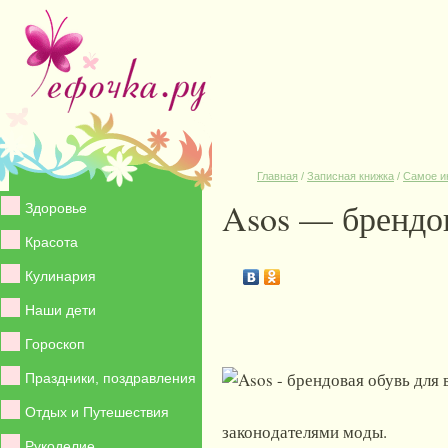
Главная
/
Записная книжка
/
Самое и
Asos — брендов
Здоровье
Красота
Кулинария
Наши дети
Гороскоп
Праздники, поздравления
Отдых и Путешествия
законодателями моды.
Рукоделие