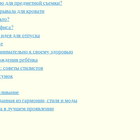
ию для предметной съемки?
рывала для кровати
ьто?
офиса?
 идея для отпуска
де
внимательно к своему здоровью
ождения ребёнка
 советы стилистов
 сумок
еливание
данная из гармонии, стиля и моды
да в лучшем проявлении