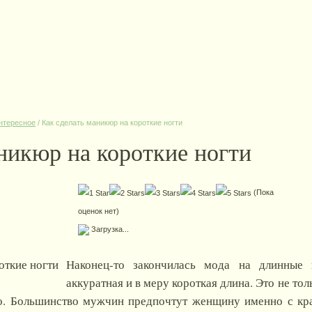
нтересное
/
Как сделать маникюр на короткие ногти
никюр на короткие ногти
(Пока
оценок нет)
Загрузка...
Наконец-то закончилась мода на длинные 
аккуратная и в меру короткая длина. Это не то
но. Большинство мужчин предпочтут женщину именно с к