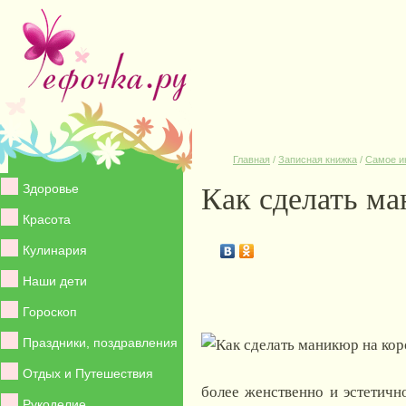
Главная
/
Записная книжка
/
Самое и
Как сделать ма
Здоровье
Красота
Кулинария
Наши дети
Гороскоп
Праздники, поздравления
Отдых и Путешествия
более женственно и эстетич
Рукоделие