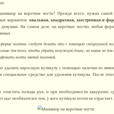
ки.
маникюр на короткие ногти? Прежде всего, нужно самой
овальная, квадратная, заостренная и фо
ных вариантов:
й девушки. На самом деле, на коротких ногтях любая фор
инных.
орму ногтям, следует делать это с помощью специальной пил
ько для того, чтобы убрать ненужную длину, но никак не для
фовать ногти мягкой пилочкой.
 удалить наросшую кутикулу с помощью палочки из лимонн
ся специальное средство для удаления кутикулы. После это
 очистить пальцы рук, и при необходимости аккуратно с
шаг необязателен тем, у кого кутикула почти не отрастает.