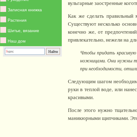
вульгарные заостренные когот
Записная книжка
Как же сделать правильный 
Растения
Существуют несколько основ
Шитье, вязание
конечно же, от предпочтени
привлекательно, нежели на дл
Наш дом
Чтобы придать красивую ф
ножницами. Они нужны тол
при необходимости, отшли
Следующим шагом необходимо
руки в теплой воде, или нане
красивыми.
После этого нужно тщательно
маникюрными щипчиками. Этот 