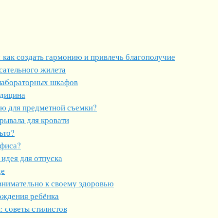
 как создать гармонию и привлечь благополучие
сательного жилета
лабораторных шкафов
едицина
ию для предметной съемки?
рывала для кровати
ьто?
офиса?
 идея для отпуска
де
внимательно к своему здоровью
ождения ребёнка
 советы стилистов