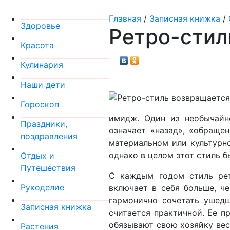
Главная
/
Записная книжка
/
Здоровье
Ретро-стил
Красота
Кулинария
Наши дети
Гороскоп
имидж. Один из необычайно
Праздники,
означает «назад», «обращен
поздравления
материальном или культурно
однако в целом этот стиль 
Отдых и
Путешествия
С каждым годом стиль рет
Рукоделие
включает в себя больше, ч
гармонично сочетать ушед
Записная книжка
считается практичной. Ее п
обязывают свою хозяйку вес
Растения