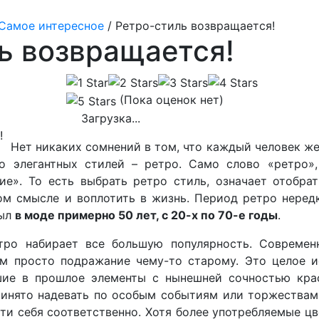
Самое интересное
/
Ретро-стиль возвращается!
ь возвращается!
(Пока оценок нет)
Загрузка...
Нет никаких сомнений в том, что каждый человек ж
 элегантных стилей – ретро. Само слово «ретро»,
ие». То есть выбрать ретро стиль, означает отобра
м смысле и воплотить в жизнь. Период ретро нередк
был
в моде примерно 50 лет, с 20-х по 70-е годы
.
ро набирает все большую популярность. Современ
ем просто подражание чему-то старому. Это целое 
шие в прошлое элементы с нынешней сочностью кра
ринято надевать по особым событиям или торжествам
ти себя соответственно. Хотя более употребляемые цв