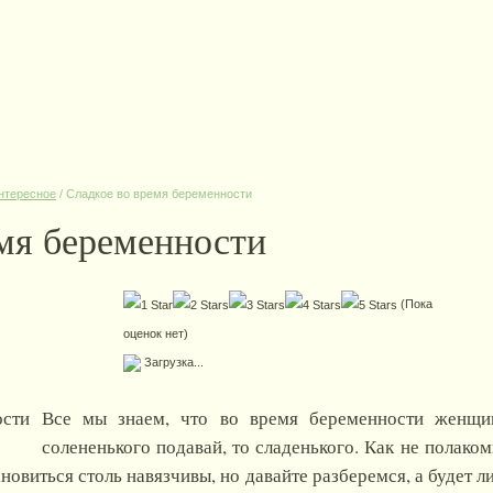
нтересное
/
Сладкое во время беременности
мя беременности
(Пока
оценок нет)
Загрузка...
Все мы знаем, что во время беременности женщи
солененького подавай, то сладенького. Как не полако
новиться столь навязчивы, но давайте разберемся, а будет л