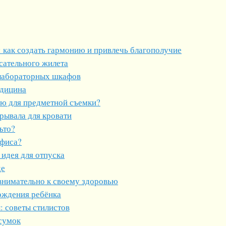
 как создать гармонию и привлечь благополучие
сательного жилета
лабораторных шкафов
едицина
ию для предметной съемки?
рывала для кровати
ьто?
офиса?
 идея для отпуска
де
внимательно к своему здоровью
ождения ребёнка
 советы стилистов
 сумок