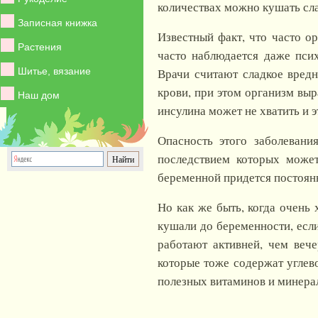
количествах можно кушать сла
Записная книжка
Известный факт, что часто ор
Растения
часто наблюдается даже пси
Шитье, вязание
Врачи считают сладкое вредн
крови, при этом организм выр
Наш дом
инсулина может не хватить и э
Опасность этого заболевани
последствием которых может
беременной придется постоянн
Но как же быть, когда очень 
кушали до беременности, если
работают активней, чем веч
которые тоже содержат углево
полезных витаминов и минера