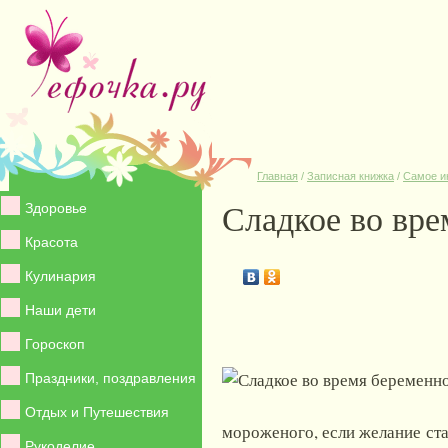
Главная
/
Записная книжка
/
Самое и
Сладкое во вре
Здоровье
Красота
Кулинария
Наши дети
Гороскоп
Праздники, поздравления
Отдых и Путешествия
мороженого, если желание ста
Рукоделие