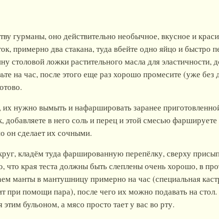
тву гурманы, оно действительно необычное, вкусное и краси
ок, примерно два стакана, туда вбейте одно яйцо и быстро п
ну столовой ложки растительного масла для эластичности, до
ьте на час, после этого еще раз хорошо промесите (уже без 
отово.
, их нужно вымыть и нафаршировать заранее приготовленной
к, добавляете в него соль и перец и этой смесью фаршируете 
но он сделает их сочными.
руг, кладём туда фаршированную перепёлку, сверху присып
о, что края теста должны быть слеплены очень хорошо, в про
ем манты в мантушницу примерно на час (специальная кастр
т при помощи пара), после чего их можно подавать на стол
этим бульоном, а мясо просто тает у вас во рту.