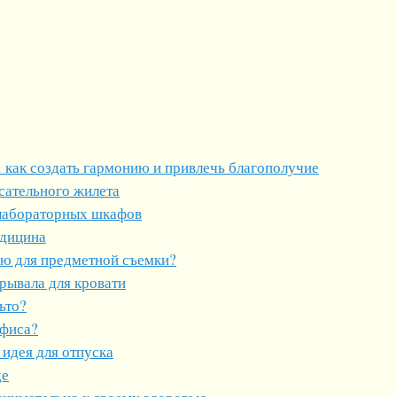
 как создать гармонию и привлечь благополучие
сательного жилета
лабораторных шкафов
едицина
ию для предметной съемки?
рывала для кровати
ьто?
офиса?
 идея для отпуска
де