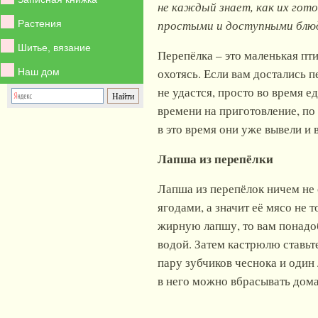
не каждый знает, как их гот
простыми и доступными блюд
Растения
Шитье, вязание
Перепёлка – это маленькая пт
охотясь. Если вам достались пе
Наш дом
не удастся, просто во время 
времени на приготовление, по
в это время они уже вывели и
Лапша из перепёлки
Лапша из перепёлок ничем не о
ягодами, а значит её мясо не
жирную лапшу, то вам понадо
водой. Затем кастрюлю ставьте
пару зубчиков чеснока и один 
в него можно вбрасывать дом