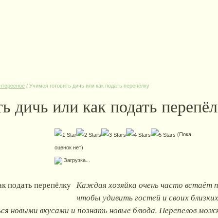
нтересное
/
Учимся готовить дичь или как подать перепёлку
ь дичь или как подать перепё
(Пока
оценок нет)
Загрузка...
Каждая хозяйка очень часто встаёт 
чтобы удивить гостей и своих близких
ся новыми вкусами и познать новые блюда. Перепелов можн