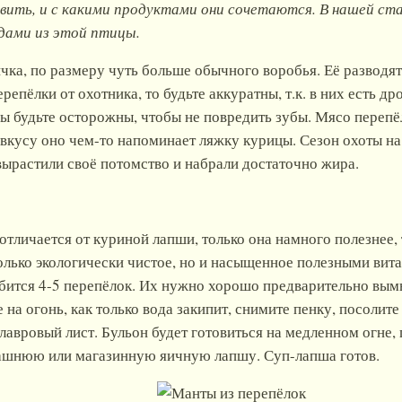
овить, и с какими продуктами они сочетаются. В нашей ст
ами из этой птицы.
ичка, по размеру чуть больше обычного воробья. Её разводя
репёлки от охотника, то будьте аккуратны, т.к. в них есть д
еды будьте осторожны, чтобы не повредить зубы. Мясо перепё
 вкусу оно чем-то напоминает ляжку курицы. Сезон охоты на
 вырастили своё потомство и набрали достаточно жира.
тличается от куриной лапши, только она намного полезнее, т
 только экологически чистое, но и насыщенное полезными ви
бится 4-5 перепёлок. Их нужно хорошо предварительно вым
 на огонь, как только вода закипит, снимите пенку, посолите
лавровый лист. Бульон будет готовиться на медленном огне, 
ашнюю или магазинную яичную лапшу. Суп-лапша готов.