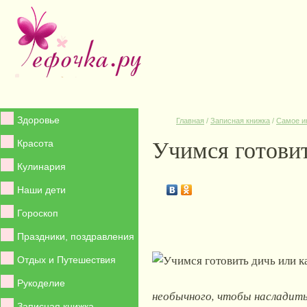
Здоровье
Главная
/
Записная книжка
/
Самое и
Учимся готовит
Красота
Кулинария
Наши дети
Гороскоп
Праздники, поздравления
Отдых и Путешествия
Рукоделие
необычного, чтобы насладить
Записная книжка