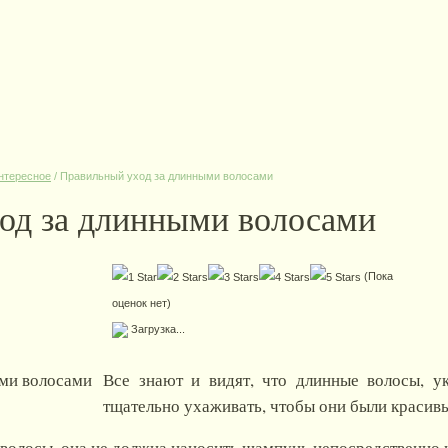
нтересное
/
Правильный уход за длинными волосами
од за длинными волосами
(Пока
оценок нет)
Загрузка...
Все знают и видят, что длинные волосы, 
тщательно ухаживать, чтобы они были красив
волосы, она не должна наносить шампунь непосредственно 