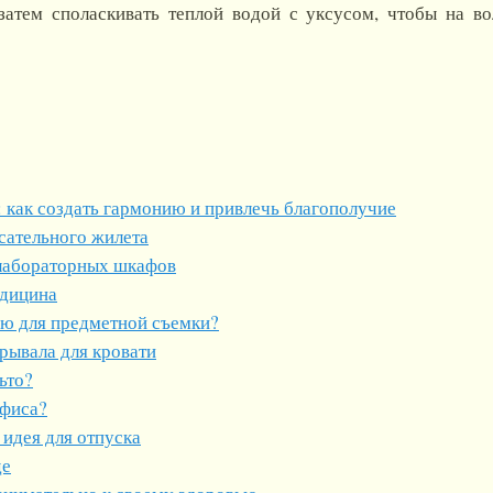
затем споласкивать теплой водой с уксусом, чтобы на в
 как создать гармонию и привлечь благополучие
сательного жилета
лабораторных шкафов
едицина
ию для предметной съемки?
рывала для кровати
ьто?
офиса?
 идея для отпуска
де