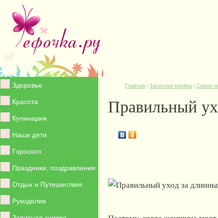
Здоровье
Главная
/
Записная книжка
/
Самое и
Правильный ух
Красота
Кулинария
Наши дети
Гороскоп
Праздники, поздравления
Отдых и Путешествия
Рукоделие
Поэтому, когда женщина моет 
Записная книжка