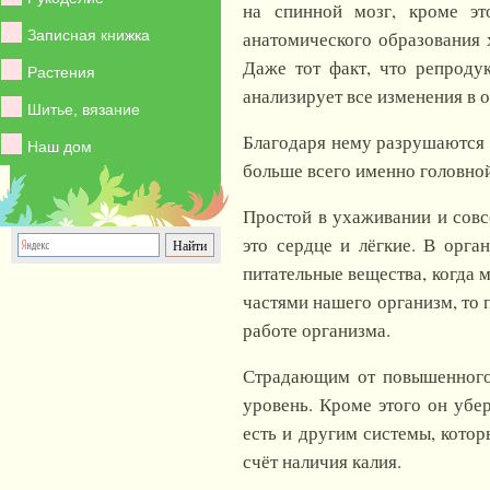
на спинной мозг, кроме эт
Записная книжка
анатомического образования 
Даже тот факт, что репроду
Растения
анализирует все изменения в о
Шитье, вязание
Благодаря нему разрушаются б
Наш дом
больше всего именно головной
Простой в ухаживании и совс
это сердце и лёгкие. В орга
питательные вещества, когда
частями нашего организм, то 
работе организма.
Страдающим от повышенного 
уровень. Кроме этого он убе
есть и другим системы, котор
счёт наличия калия.