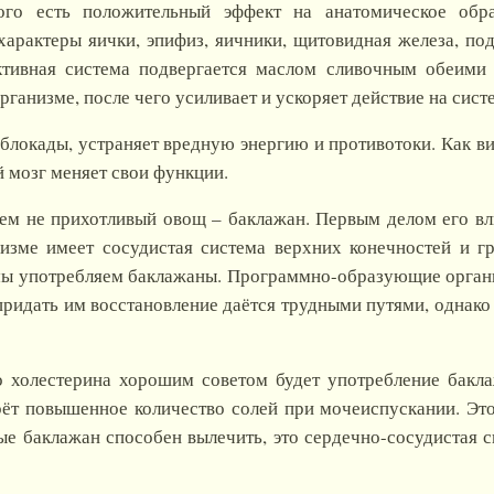
ого есть положительный эффект на анатомическое обр
характеры яички, эпифиз, яичники, щитовидная железа, по
ктивная система подвергается маслом сливочным обеими
рганизме, после чего усиливает и ускоряет действие на сист
локады, устраняет вредную энергию и противотоки. Как ви
 мозг меняет свои функции.
ем не прихотливый овощ – баклажан. Первым делом его в
низме имеет сосудистая система верхних конечностей и 
 мы употребляем баклажаны. Программно-образующие органы
придать им восстановление даётся трудными путями, однако
холестерина хорошим советом будет употребление баклаж
рёт повышенное количество солей при мочеиспускании. Это
ые баклажан способен вылечить, это сердечно-сосудистая с