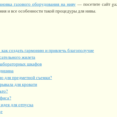
ановка газового оборудования на ниву
— посетите сайт gaz
ния и все особенности такой процедуры для нивы.
 как создать гармонию и привлечь благополучие
сательного жилета
лабораторных шкафов
едицина
ию для предметной съемки?
рывала для кровати
ьто?
офиса?
 идея для отпуска
де