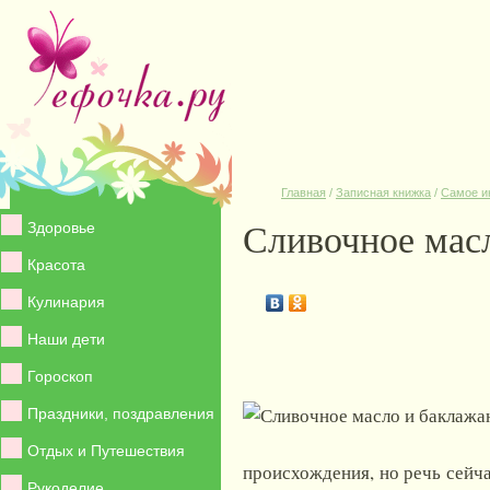
Главная
/
Записная книжка
/
Самое и
Сливочное масл
Здоровье
Красота
Кулинария
Наши дети
Гороскоп
Праздники, поздравления
Отдых и Путешествия
происхождения, но речь сейча
Рукоделие