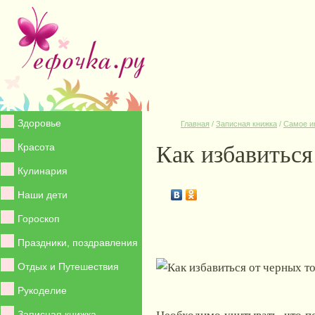
Здоровье
Главная
/
Записная книжка
/
Самое и
Как избавиться
Красота
Кулинария
Наши дети
Гороскоп
Праздники, поздравления
Отдых и Путешествия
Рукоделие
Необходимо учитывать, что п
Записная книжка