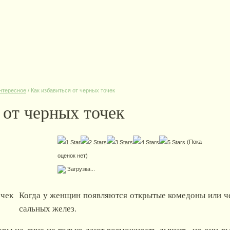
нтересное
/
Как избавиться от черных точек
 от черных точек
(Пока
оценок нет)
Загрузка...
Когда у женщин появляются открытые комедоны или чер
сальных желез.
оры на лице не только дают возможность дышать, но они в