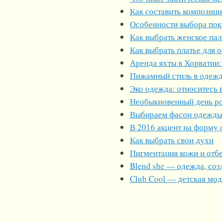
Как составить композиц
Особенности выбора пок
Как выбрать женское пал
Как выбрать платье для 
Аренда яхты в Хорватии:
Пижамный стиль в одеж
Эко одежда: относитесь 
Необыкновенный день р
Выбираем фасон одежды:
В 2016 акцент на форму
Как выбрать свои духи
Пигментация кожи и отб
Blend she — одежда, соз
Club Cool — детская мо