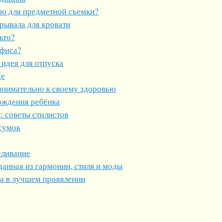
ию для предметной съемки?
рывала для кровати
ьто?
офиса?
 идея для отпуска
де
внимательно к своему здоровью
ождения ребёнка
 советы стилистов
 сумок
еливание
данная из гармонии, стиля и моды
да в лучшем проявлении