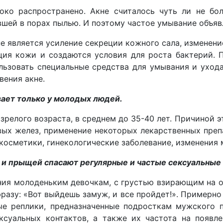
ко распространено. Акне считалось чуть ли не бол
вшей в порах пылью. И поэтому частое умывание объяв
 является усиление секреции кожного сала, изменение 
ция кожи и создаются условия для роста бактерий. 
льзовать специальные средства для умывания и ухода
вения акне.
ает только у молодых людей.
 зрелого возраста, в среднем до 35-40 лет. Причиной
ых желез, применение некоторых лекарственных препа
косметики, гинекологические заболевание, изменения
 и прыщей спасают регулярные и частые сексуальные
ния молоденьким девочкам, с грустью взирающим на 
разу: «Вот выйдешь замуж, и все пройдет!». Примерно
ые реплики, предназначенные подросткам мужского п
ксуальных контактов, а также их частота на появле