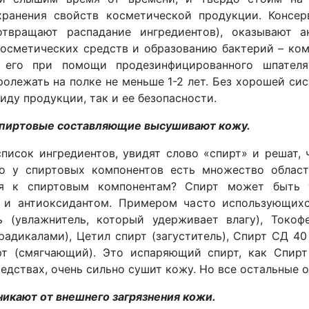
ранения свойств косметической продукции. Консер
отвращают распадание ингредиентов), оказывают а
осметических средств и образованию бактерий – ком
ь его при помощи продезинфицированного шпател
олежать на полке не меньше 1-2 лет. Без хорошей си
иду продукции, так и ее безопасности.
пиртовые составляющие высушивают кожу.
писок ингредиентов, увидят слово «спирт» и решат, 
о у спиртовых компонентов есть множество област
я к спиртовым компонентам? Спирт может быть у
м и антиоксидантом. Примером часто использующих
 (увлажнитель, который удерживает влагу), Токофе
адикалами), Цетил спирт (загуститель), Спирт СД 4
рт (смягчающий). Это испаряющий спирт, как Спир
едствах, очень сильно сушит кожу. Но все остальные о
никают от внешнего загрязнения кожи.