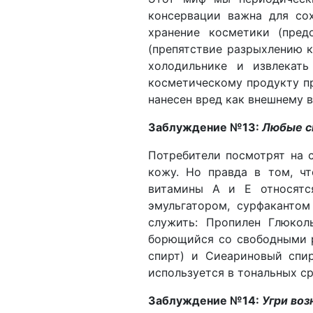
консервации важна для сох
хранение косметики (пред
(препятствие разрыхлению к
холодильнике и извлекат
косметическому продукту пр
нанесен вред как внешнему в
Заблуждение №13:
Любые с
Потребители посмотрят на с
кожу. Но правда в том, чт
витамины А и Е относятс
эмульгатором, сурфаканто
служить: Пропилен Глюколь
борющийся со свободными р
спирт) и Сиеариновый спи
используется в тональных ср
Заблуждение №14:
Угри воз