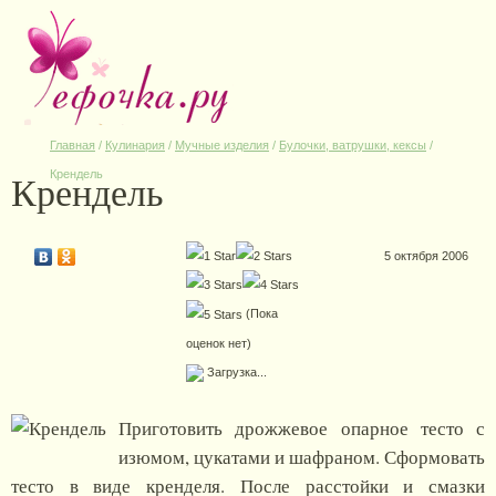
Главная
/
Кулинария
/
Мучные изделия
/
Булочки, ватрушки, кексы
/
Крендель
Крендель
5 октября 2006
(Пока
оценок нет)
Загрузка...
Приготовить дрожжевое опарное тесто с
изюмом, цукатами и шафраном. Сформовать
тесто в виде кренделя. После расстойки и смазки