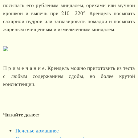
посыпать его рубленым миндалем, орехами или мучной
крошкой и выпечь при 210—220°. Крендель посыпать
сахарной пудрой или заглазировать помадой и посыпать
жареным очищенным и измельченным миндалем.
П р и м е ч а н и е. Крендель можно приготовить из теста
с любым содержанием сдобы, но более крутой
консистенции.
Читайте далее:
Печенье домашнее