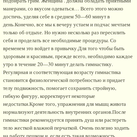
подбирать грим. Женщина . должна обладать приятными
манерами, со вкусом одеваться… Всего этого можно
достичь, уделяя себе в среднем 50—60 минут в
день.Конечно, все мы к вечеру устаем и подчас мечтаем
только об отдыхе. Но нужно несколько раз пересилить
себя и проделать все необходимые процедуры. Со
временем это войдет в привычку.Для того чтобы быть
здоровым и красивым, прежде всего, необходимо каждое
утро в течение 20—30 минут делать гимнастику.
Регулярная и соответствующая возрасту гимнастика
становится физиологической потребностью и придает
телу подвижность, помогает сохранить стройную,
гибкую фигуру, корректирует некоторые
недостатки.Кроме того, упражнения для мышц живота
нормализуют деятельность внутренних органов.После
гимнастики рекомендуется принять душ или растереть
тело жесткой влажной перчаткой. Очень полезно ходить
на работу пешком и, если есть такая возможность,