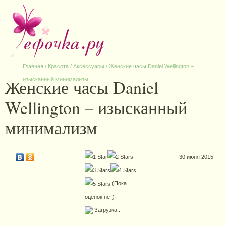
Главная
/
Красота
/
Аксессуары
/
Женские часы Daniel Wellington –
Женские часы Daniel
изысканный минимализм
Wellington – изысканный
минимализм
30 июня 2015
(Пока
оценок нет)
Загрузка...