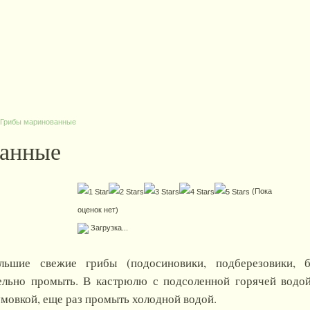
Грибы маринованные
ванные
(Пока
оценок нет)
Загрузка...
льшие свежие грибы (подосиновики, подберезовики, б
ельно промыть. В кастрюлю с подсоленной горячей водо
мовкой, еще раз промыть холодной водой.