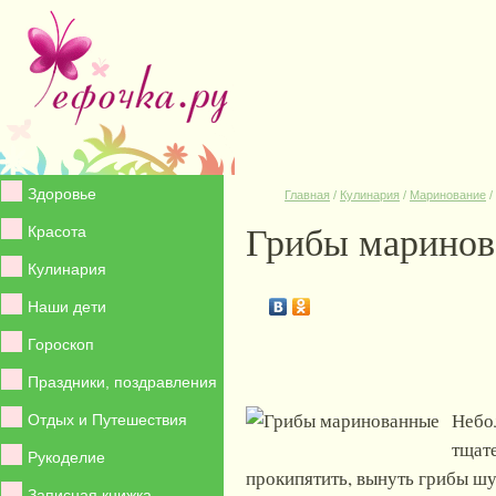
Здоровье
Главная
/
Кулинария
/
Маринование
/
Грибы марино
Красота
Кулинария
Наши дети
Гороскоп
Праздники, поздравления
Небо
Отдых и Путешествия
тщат
Рукоделие
прокипятить, вынуть грибы шу
Записная книжка