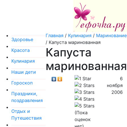
Главная
/
Кулинария
/
Маринование
Здоровье
/
Капуста маринованная
Капуста
Красота
Кулинария
маринованная
Наши дети
6
Гороскоп
ноября
2006
Праздники,
поздравления
Отдых и
(Пока
Путешествия
оценок
нет)