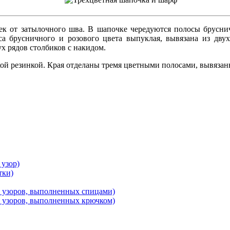
к от затылочного шва. В шапочке чередуются полосы бруснич
са брусничного и розового цвета выпуклая, вывязана из дву
ух рядов столбиков с накидом.
кой резинкой. Края отделаны тремя цветными полосами, вывяза
 узор)
тки)
я узоров, выполненных спицами)
я узоров, выполненных крючком)