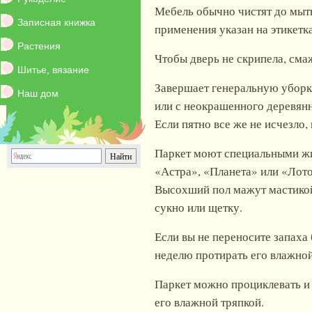
Мебель обычно чистят до мыт
Записная книжка
применения указан на этикет
Растения
Чтобы дверь не скрипела, сма
Шитье, вязание
Завершает генеральную уборку
Наш дом
или с неокрашенного деревянн
Если пятно все же не исчезло
Паркет моют специальными жи
«Астра», «Планета» или «Лото
Высохший пол мажут мастикой
сукно или щетку.
Если вы не переносите запаха
неделю протирать его влажной
Паркет можно проциклевать и
его влажной тряпкой.