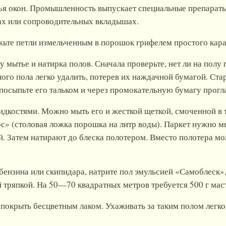
ья окон. Промышленность выпускает специальные препараты
ках или сопроводительных вкладышах.
жьте петли измельченным в порошок грифелем простого кар
 мытье и натирка полов. Сначала проверьте, нет ли на полу 
ого пола легко удалить, потерев их наждачной бумагой. Ст
, посыпьте его тальком и через промокательную бумагу прог
дкостями. Можно мыть его и жесткой щеткой, смоченной в 
с» (столовая ложка порошка на литр воды). Паркет нужно мы
. Затем натирают до блеска полотером. Вместо полотера м
 бензина или скипидара, натрите пол эмульсией «Самоблеск»,
 тряпкой. На 50—70 квадратных метров требуется 500 г мас
 покрыть бесцветным лаком. Ухаживать за таким полом легк