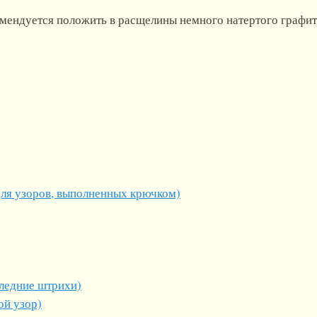
омендуется положить в расщелины немного натертого графит
для узоров, выполненных крючком)
ледние штрихи)
ой узор)