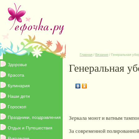
Главная
/
Вязание
/
Генеральная убор
Генеральная уб
Здоровье
Красота
Кулинария
Наши дети
Гороскоп
Зеркала моют и ватным тампон
Праздники, поздравления
Отдых и Путешествия
За современной полированной 
Рукоделие