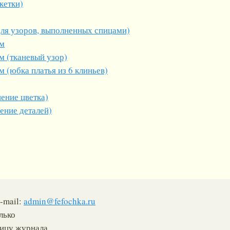
кетки)
для узоров, выполненных спицами)
ом
м (тканевый узор)
м (юбка платья из 6 клиньев)
ение цветка)
ение деталей)
-mail:
admin@fefochka.ru
лько
ницу журнала.