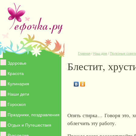
Главная
/
Наш дом
/
Полезные совет
Блестит, хруст
Здоровье
Красота
Кулинария
Наши дети
Гороскоп
Опять стирка… Говоря это, хо
Праздники, поздравления
облегчить эту работу.
Отдых и Путешествия
Прежде всего рассортируйте бе
Рукоделие