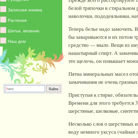
белой тряпочки в стиральном р
Записная книжка
наволочки, пододеяльники, нам
Растения
Теперь белье надо замочить. В
Шитье, вязание
бы завариваются и их потом т
Наш дом
средство — мыло. Вещи из шер
нашатырный спирт. А замачива
это щелочь, он повышает моющ
Пятна минеральных масел отойд
замачивания не очень грязных
Приступая к стирке, обязател
Времени для этого требуется 3
шерстяные, шелковые, синтети
Несколько слов о шерстяных из
воду немного уксуса (чайная 