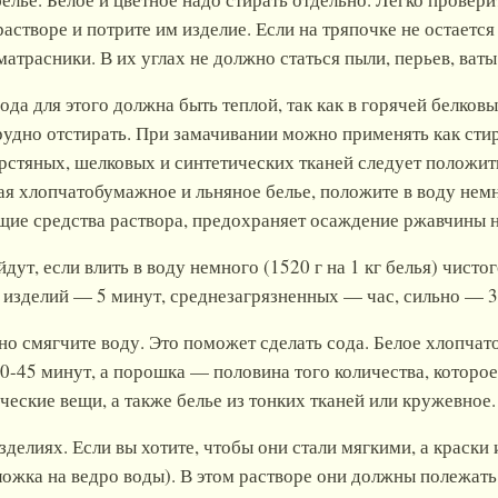
астворе и потрите им изделие. Если на тряпочке не остаетс
атрасники. В их углах не должно статься пыли, перьев, ваты
ода для этого должна быть теплой, так как в горячей белковы
рудно отстирать. При замачивании можно применять как сти
стяных, шелковых и синтетических тканей следует положит
я хлопчатобумажное и льняное белье, положите в воду немн
ие средства раствора, предохраняет осаждение ржавчины н
ут, если влить в воду немного (1520 г на 1 кг белья) чисто
 изделий — 5 минут, среднезагрязненных — час, сильно — 3
ьно смягчите воду. Это поможет сделать сода. Белое хлопча
0-45 минут, а порошка — половина того количества, которое
ческие вещи, а также белье из тонких тканей или кружевное.
делиях. Если вы хотите, чтобы они стали мягкими, а краски 
ложка на ведро воды). В этом растворе они должны полежать