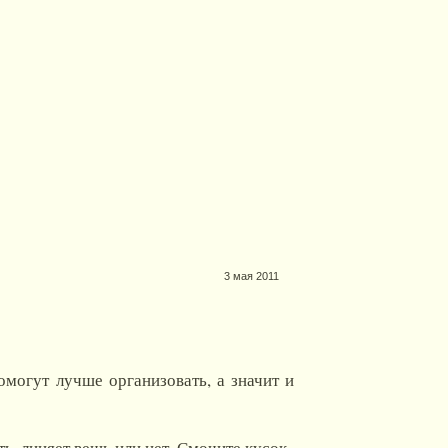
3 мая 2011
омогут лучше организовать, а значит и
ть, линяет вещь или нет. Смочите кусок