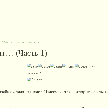
ы
/
Блестит, хрустит… (Часть 1)
ит… (Часть 1)
(Пока
оценок нет)
Загрузка...
зяйка устало вздыхает. Надеемся, что некоторые советы п
лье. Белое и цветное надо стирать отдельно. Легко провери