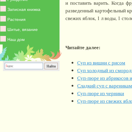
и поставить варить. Когда ф
Записная книжка
разведенный картофельный кра
свежих яблок,
1 л
воды, 1 стол
Растения
Шитье, вязание
Наш дом
Читайте далее:
Суп из вишни с рисом
Суп холодный из смород
Суп-пюре из абрикосов 
Сладкий суп с вареника
Суп-пюре из черники
Суп-пюре из свежих ябл