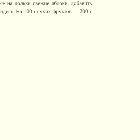
ые на дольки свежие яблоки, добавить
ладить. На
100 г
сухих фруктов —
200 г