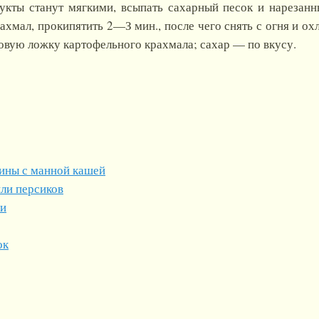
рукты станут мягкими, всыпать сахарный песок и нарезанн
хмал, прокипятить 2—З мин., после чего снять с огня и ох
овую ложку картофельного крахмала; сахар — по вкусу.
ины с манной кашей
или персиков
ми
ок