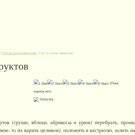
/
Суп из ягод и фруктов
/
Суп из сухих фруктов
руктов
(Пока
оценок нет)
Загрузка...
тов (груши, яблоки, абрикосы и урюк) перебрать, промыт
кие, то их варить целиком), положить в кастрюлю, залить н