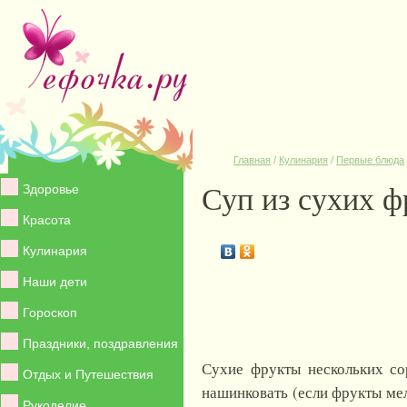
Главная
/
Кулинария
/
Первые блюда
Суп из сухих ф
Здоровье
Красота
Кулинария
Наши дети
Гороскоп
Праздники, поздравления
Сухие фрукты нескольких сор
Отдых и Путешествия
нашинковать (если фрукты мел
Рукоделие