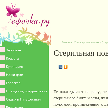
Главная
/
Учись кроить и шить
/
Стер
Стерильная пов
Здоровье
Красота
Кулинария
Наши дети
Гороскоп
Ее накладывают на рану, чт
Праздники, поздравления
стерильного бинта и ваты, ж
Отдых и Путешествия
полотном, проглаженным с дв
Рукоделие