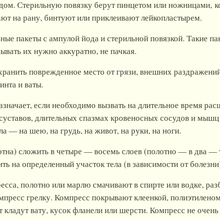
одом. Стерильную повязку берут пинцетом или ножницами, 
ют на рану, бинтуют или приклеивают лейкопластырем.
ные пакеты с ампулой йода и стерильной повязкой. Такие п
рывать их нужно аккуратно, не пачкая.
хранить поврежденное место от грязи, внешних раздражени
инта и ваты.
значает, если необходимо вызвать на длительное время ра
и суставов, длительных спазмах кровеносных сосудов и мыш
а — на шею, на грудь, на живот, на руки, на ноги.
отна) сложить в четыре — восемь слоев (полотно — в два — 
ть на определенный участок тела (в зависимости от болезни
есса, полотно или марлю смачивают в спирте или водке, ра
омпресс грелку. Компресс покрывают клеенкой, полиэтилено
 кладут вату, кусок фланели или шерсти. Компресс не очень 