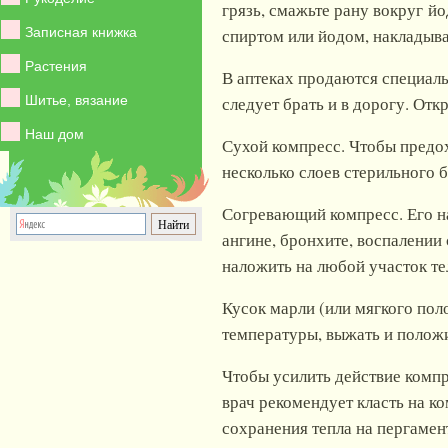
грязь, смажьте рану вокруг й
Записная книжка
спиртом или йодом, накладыва
Растения
В аптеках продаются специаль
Шитье, вязание
следует брать и в дорогу. Отк
Наш дом
Сухой компресс. Чтобы предо
несколько слоев стерильного б
Согревающий компресс. Его на
ангине, бронхите, воспалени
наложить на любой участок тел
Кусок марли (или мягкого пол
температуры, выжать и положи
Чтобы усилить действие компр
врач рекомендует класть на к
сохранения тепла на пергамент