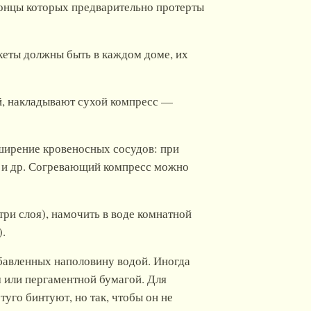
концы которых предварительно протерты
акеты должны быть в каждом доме, их
й, накладывают сухой компресс —
сширение кровеносных сосудов: при
ц и др. Согревающий компресс можно
три слоя), намочить в воде комнатной
).
збавленных наполовину водой. Иногда
м или пергаментной бумагой. Для
туго бинтуют, но так, чтобы он не