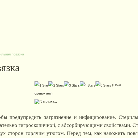
ильная повязка
язка
(Пока
оценок нет)
Загрузка...
обы предупредить загрязнение и инфицирование. Стериль
елательно гигроскопичной, с абсорбирующими свойствами. 
ух сторон горячим утюгом. Перед тем, как наложить повяз